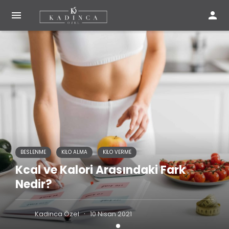


BESLENME
KILO ALMA
KILO VERME
Kcal ve Kalori Arasındaki Fark
Nedir?
·
Kadinca Özel
10 Nisan 2021