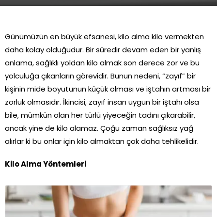
Günümüzün en büyük efsanesi, kilo alma kilo vermekten
daha kolay olduğudur. Bir süredir devam eden bir yanlış
anlama, sağlıklı yoldan kilo almak son derece zor ve bu
yolculuğa çıkanların görevidir. Bunun nedeni, “zayıf” bir
kişinin mide boyutunun küçük olması ve iştahın artması bir
zorluk olmasıdır. İkincisi, zayıf insan uygun bir iştahı olsa
bile, mümkün olan her türlü yiyeceğin tadını çıkarabilir,
ancak yine de kilo alamaz. Çoğu zaman sağlıksız yağ
alırlar ki bu onlar için kilo almaktan çok daha tehlikelidir.
Kilo Alma Yöntemleri
Zayıf arkadaşlarımızın temel endişelerinden biri, doğru
şekilde kilo almanın onlar için göz korkutucu bir görev
olabileceğidir. Bunun nedeni, kilo aldıklarında vücutlarında