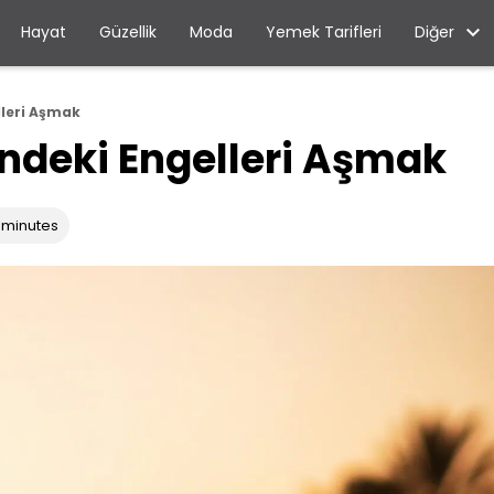
Diğer
Hayat
Güzellik
Moda
Yemek Tarifleri
leri Aşmak
deki Engelleri Aşmak
 minutes