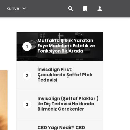

bookmark

Künye
Mutfakta Şıklık Yaratan
Evye Modelleri: Estetik ve
1
Fonksiyon Bir Arada
İnvisalign First:
Çocuklarda Şeffaf Plak
2
Tedavisi
Invisalign (Şeffaf Plaklar )
ile Diş Tedavisi Hakkında
3
Bilmeniz Gerekenler
CBD Yağı Nedir? CBD