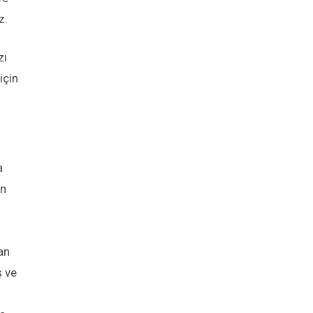
z.
zı
için
a
en
an
ş ve