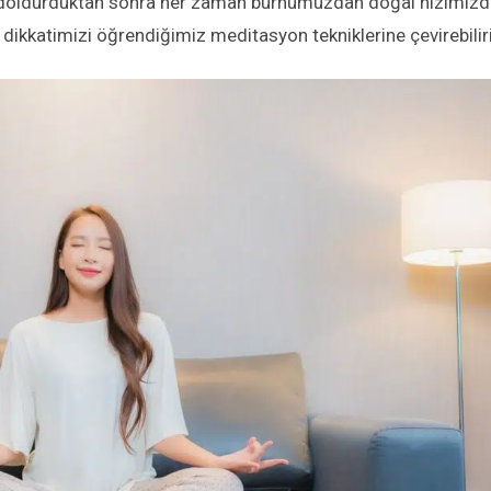
e doldurduktan sonra her zaman burnumuzdan doğal hızımız
dikkatimizi öğrendiğimiz meditasyon tekniklerine çevirebilir