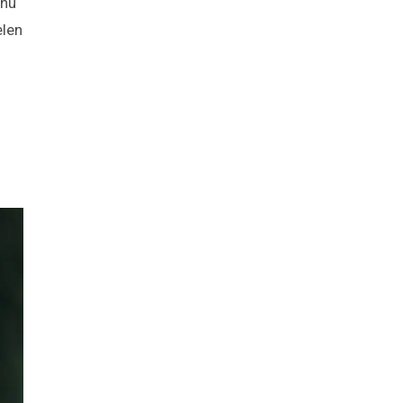
unu
elen