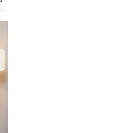
da
iz.