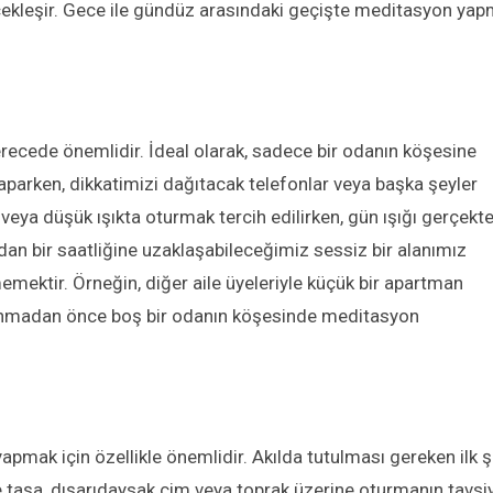
ekleşir. Gece ile gündüz arasındaki geçişte meditasyon ya
recede önemlidir. İdeal olarak, sadece bir odanın köşesine
parken, dikkatimizi dağıtacak telefonlar veya başka şeyler
 veya düşük ışıkta oturmak tercih edilirken, gün ışığı gerçekt
adan bir saatliğine uzaklaşabileceğimiz sessiz bir alanımız
emektir. Örneğin, diğer aile üyeleriyle küçük bir apartman
yanmadan önce boş bir odanın köşesinde meditasyon
pmak için özellikle önemlidir. Akılda tutulması gereken ilk ş
taşa, dışarıdaysak çim veya toprak üzerine oturmanın tavsi