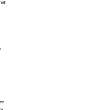
pmak
en
ey,
ye