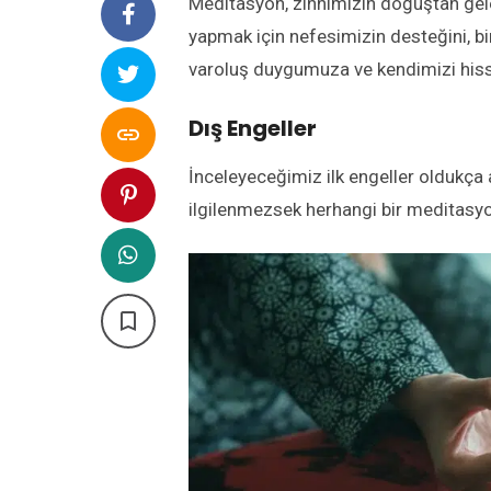
Meditasyon, zihnimizin doğuştan gele
yapmak için nefesimizin desteğini, b
varoluş duygumuza ve kendimizi hiss
Dış Engeller

İnceleyeceğimiz ilk engeller oldukça
ilgilenmezsek herhangi bir meditasy
