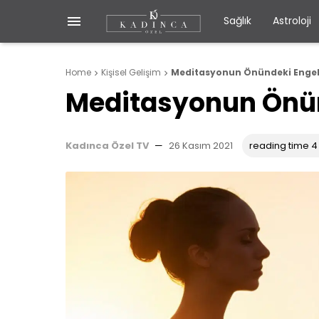

Sağlık
Astroloji
Home
Kişisel Gelişim
Meditasyonun Önündeki Engel


Meditasyonun Önün
Kadınca Özel TV
—
26 Kasım 2021
reading time 4