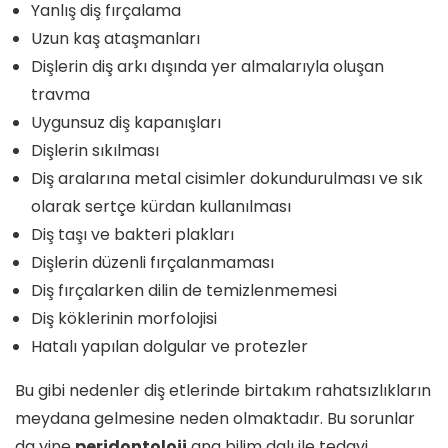
Yanlış diş fırçalama
Uzun kaş ataşmanları
Dişlerin diş arkı dışında yer almalarıyla oluşan
travma
Uygunsuz diş kapanışları
Dişlerin sıkılması
Diş aralarına metal cisimler dokundurulması ve sık
olarak sertçe kürdan kullanılması
Diş taşı ve bakteri plakları
Dişlerin düzenli fırçalanmaması
Diş fırçalarken dilin de temizlenmemesi
Diş köklerinin morfolojisi
Hatalı yapılan dolgular ve protezler
Bu gibi nedenler diş etlerinde birtakım rahatsızlıkların
meydana gelmesine neden olmaktadır. Bu sorunlar
da yine
peridontoloji
ana bilim dalı ile tedavi