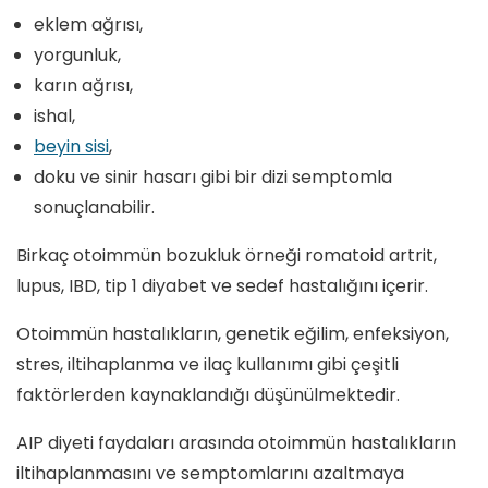
eklem ağrısı,
yorgunluk,
karın ağrısı,
ishal,
beyin sisi
,
doku ve sinir hasarı gibi bir dizi semptomla
sonuçlanabilir.
Birkaç otoimmün bozukluk örneği romatoid artrit,
lupus, IBD, tip 1 diyabet ve sedef hastalığını içerir.
Otoimmün hastalıkların, genetik eğilim, enfeksiyon,
stres, iltihaplanma ve ilaç kullanımı gibi çeşitli
faktörlerden kaynaklandığı düşünülmektedir.
AIP diyeti faydaları arasında otoimmün hastalıkların
iltihaplanmasını ve semptomlarını azaltmaya