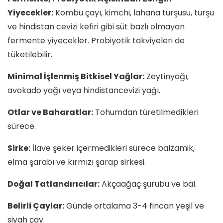
Yiyecekler:
Kombu çayı, kimchi, lahana turşusu, turşu
ve hindistan cevizi kefiri gibi süt bazlı olmayan
fermente yiyecekler. Probiyotik takviyeleri de
tüketilebilir.
Minimal İşlenmiş Bitkisel Yağlar:
Zeytinyağı,
avokado yağı veya hindistancevizi yağı.
Otlar ve Baharatlar:
Tohumdan türetilmedikleri
sürece.
Sirke:
İlave şeker içermedikleri sürece balzamik,
elma şarabı ve kırmızı şarap sirkesi.
Doğal Tatlandırıcılar:
Akçaağaç şurubu ve bal.
Belirli Çaylar:
Günde ortalama 3-4 fincan yeşil ve
siyah çay.