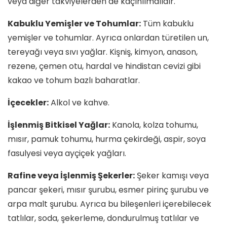
veya diğer takviyelerden de kaçınılmalıdır.
Kabuklu Yemişler ve Tohumlar:
Tüm kabuklu
yemişler ve tohumlar. Ayrıca onlardan türetilen un,
tereyağı veya sıvı yağlar. Kişniş, kimyon, anason,
rezene, çemen otu, hardal ve hindistan cevizi gibi
kakao ve tohum bazlı baharatlar.
İçecekler:
Alkol ve kahve.
İşlenmiş Bitkisel Yağlar:
Kanola, kolza tohumu,
mısır, pamuk tohumu, hurma çekirdeği, aspir, soya
fasulyesi veya ayçiçek yağları.
Rafine veya İşlenmiş Şekerler:
Şeker kamışı veya
pancar şekeri, mısır şurubu, esmer pirinç şurubu ve
arpa malt şurubu. Ayrıca bu bileşenleri içerebilecek
tatlılar, soda, şekerleme, dondurulmuş tatlılar ve