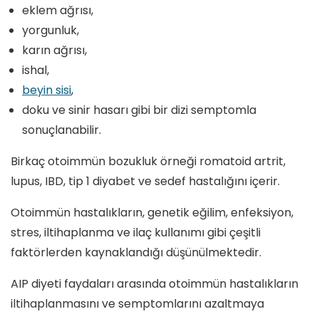
eklem ağrısı,
yorgunluk,
karın ağrısı,
ishal,
beyin sisi
,
doku ve sinir hasarı gibi bir dizi semptomla
sonuçlanabilir.
Birkaç otoimmün bozukluk örneği romatoid artrit,
lupus, IBD, tip 1 diyabet ve sedef hastalığını içerir.
Otoimmün hastalıkların, genetik eğilim, enfeksiyon,
stres, iltihaplanma ve ilaç kullanımı gibi çeşitli
faktörlerden kaynaklandığı düşünülmektedir.
AIP diyeti faydaları arasında otoimmün hastalıkların
iltihaplanmasını ve semptomlarını azaltmaya