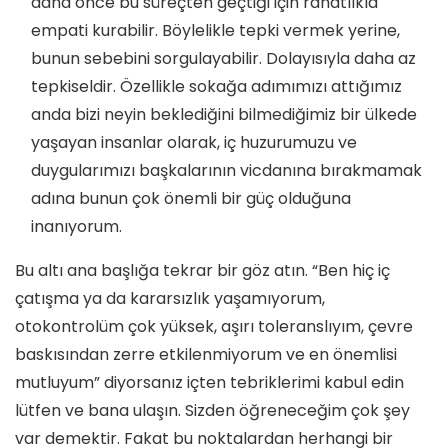
daha önce bu süreçten geçtiği için rahatlıkla
empati kurabilir. Böylelikle tepki vermek yerine,
bunun sebebini sorgulayabilir. Dolayısıyla daha az
tepkiseldir. Özellikle sokağa adımımızı attığımız
anda bizi neyin beklediğini bilmediğimiz bir ülkede
yaşayan insanlar olarak, iç huzurumuzu ve
duygularımızı başkalarının vicdanına bırakmamak
adına bunun çok önemli bir güç olduğuna
inanıyorum.
Bu altı ana başlığa tekrar bir göz atın. “Ben hiç iç
çatışma ya da kararsızlık yaşamıyorum,
otokontrolüm çok yüksek, aşırı toleranslıyım, çevre
baskısından zerre etkilenmiyorum ve en önemlisi
mutluyum” diyorsanız içten tebriklerimi kabul edin
lütfen ve bana ulaşın. Sizden öğreneceğim çok şey
var demektir. Fakat bu noktalardan herhangi bir