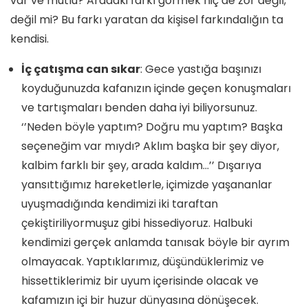
var ve mutlu? Aradaki farkı görmek hiç de zor değil,
değil mi? Bu farkı yaratan da kişisel farkındalığın ta
kendisi.
İç çatışma can sıkar
: Gece yastığa başınızı
koyduğunuzda kafanızın içinde geçen konuşmaları
ve tartışmaları benden daha iyi biliyorsunuz.
‘’Neden böyle yaptım? Doğru mu yaptım? Başka
seçeneğim var mıydı? Aklım başka bir şey diyor,
kalbim farklı bir şey, arada kaldım…’’ Dışarıya
yansıttığımız hareketlerle, içimizde yaşananlar
uyuşmadığında kendimizi iki taraftan
çekiştiriliyormuşuz gibi hissediyoruz. Halbuki
kendimizi gerçek anlamda tanısak böyle bir ayrım
olmayacak. Yaptıklarımız, düşündüklerimiz ve
hissettiklerimiz bir uyum içerisinde olacak ve
kafamızın içi bir huzur dünyasına dönüşecek.