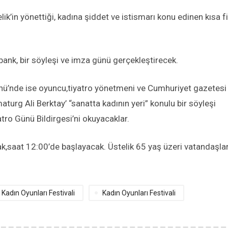
’in yönettiği, kadına şiddet ve istismarı konu edinen kısa f
ank, bir söyleşi ve imza günü gerçekleştirecek.
ü’nde ise oyuncu,tiyatro yönetmeni ve Cumhuriyet gazetesi
urg Ali Berktay’ “sanatta kadının yeri” konulu bir söyleşi
tro Günü Bildirgesi’ni okuyacaklar.
ak,saat 12:00’de başlayacak. Üstelik 65 yaş üzeri vatandaşla
 Kadın Oyunları Festivali
Kadın Oyunları Festivali