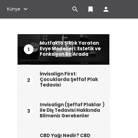

bookmark

Künye
Mutfakta Şıklık Yaratan
Evye Modelleri: Estetik ve
1
Fonksiyon Bir Arada
İnvisalign First:
Çocuklarda Şeffaf Plak
2
Tedavisi
Invisalign (Şeffaf Plaklar )
ile Diş Tedavisi Hakkında
3
Bilmeniz Gerekenler
CBD Yağı Nedir? CBD