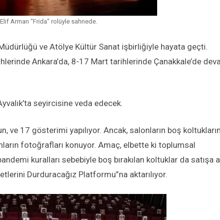
Elif Arman “Frida” rolüyle sahnede.
 Müdürlüğü ve Atölye Kültür Sanat işbirliğiyle hayata geçti.
ihlerinde Ankara’da, 8-17 Mart tarihlerinde Çanakkale’de de
yvalık’ta seyircisine veda edecek.
, ve 17 gösterimi yapılıyor. Ancak, salonların boş koltukları
ların fotoğrafları konuyor. Amaç, elbette ki toplumsal
ndemi kuralları sebebiyle boş bırakılan koltuklar da satışa a
etlerini Durduracağız Platformu”na aktarılıyor.