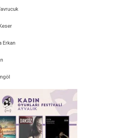
Yavrucuk
Keser
a Erkan
an
ingöl