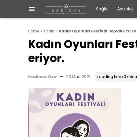

Sağlık
Astroloji
Home
Kadın
Kadın Oyunları Festivali Ayvalık’ta so


Kadın Oyunları Fest
eriyor.
Kadinca Özel
—
23 Mart 2021
reading time 3 minu