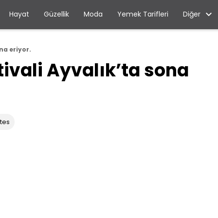
Diğer
Hayat
Güzellik
Moda
Yemek Tarifleri
na eriyor.
ivali Ayvalık’ta sona
tes