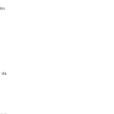
ilm
r da