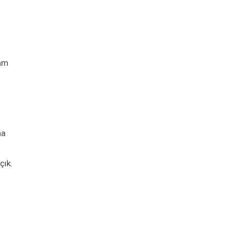
vam
na
çık.