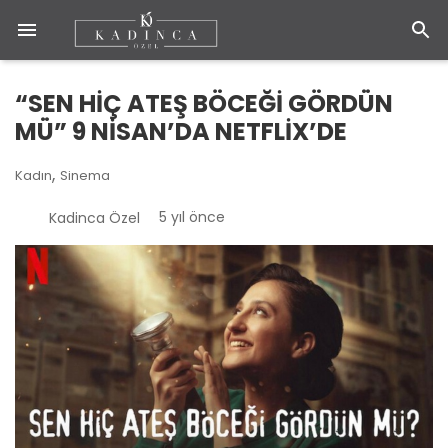
“SEN HİÇ ATEŞ BÖCEĞİ GÖRDÜN
MÜ” 9 NİSAN’DA NETFLİX’DE
,
Kadın
Sinema
5 yıl önce
Kadinca Özel