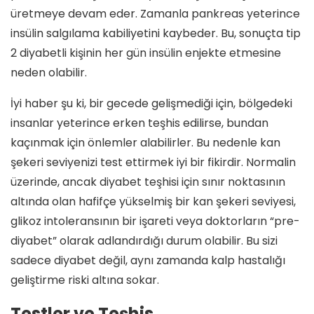
üretmeye devam eder. Zamanla pankreas yeterince
insülin salgılama kabiliyetini kaybeder. Bu, sonuçta tip
2 diyabetli kişinin her gün insülin enjekte etmesine
neden olabilir.
İyi haber şu ki, bir gecede gelişmediği için, bölgedeki
insanlar yeterince erken teşhis edilirse, bundan
kaçınmak için önlemler alabilirler. Bu nedenle kan
şekeri seviyenizi test ettirmek iyi bir fikirdir. Normalin
üzerinde, ancak diyabet teşhisi için sınır noktasının
altında olan hafifçe yükselmiş bir kan şekeri seviyesi,
glikoz intoleransının bir işareti veya doktorların “pre-
diyabet” olarak adlandırdığı durum olabilir. Bu sizi
sadece diyabet değil, aynı zamanda kalp hastalığı
geliştirme riski altına sokar.
Testler ve Teşhis