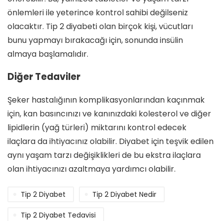
önlemleri ile yeterince kontrol sahibi değilseniz
olacaktır. Tip 2 diyabeti olan birçok kişi, vücutları
bunu yapmayı bırakacağı için, sonunda insülin
almaya başlamalıdır.
Diğer Tedaviler
Şeker hastalığının komplikasyonlarından kaçınmak
için, kan basıncınızı ve kanınızdaki kolesterol ve diğer
lipidlerin (yağ türleri) miktarını kontrol edecek
ilaçlara da ihtiyacınız olabilir. Diyabet için teşvik edilen
aynı yaşam tarzı değişiklikleri de bu ekstra ilaçlara
olan ihtiyacınızı azaltmaya yardımcı olabilir.
Tip 2 Diyabet
Tip 2 Diyabet Nedir
Tip 2 Diyabet Tedavisi