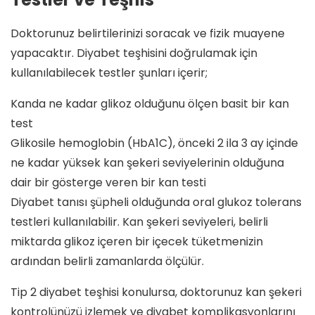
Doktorunuz belirtilerinizi soracak ve fizik muayene
yapacaktır. Diyabet teşhisini doğrulamak için
kullanılabilecek testler şunları içerir;
Kanda ne kadar glikoz olduğunu ölçen basit bir kan
test
Glikosile hemoglobin (HbA1C), önceki 2 ila 3 ay içinde
ne kadar yüksek kan şekeri seviyelerinin olduğuna
dair bir gösterge veren bir kan testi
Diyabet tanısı şüpheli olduğunda oral glukoz tolerans
testleri kullanılabilir. Kan şekeri seviyeleri, belirli
miktarda glikoz içeren bir içecek tüketmenizin
ardından belirli zamanlarda ölçülür.
Tip 2 diyabet teşhisi konulursa, doktorunuz kan şekeri
kontrolünüzü izlemek ve diyabet komplikasyonlarını