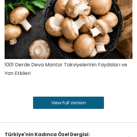
1001 Derde Deva Mantar Takviyelerinin Faydaları ve
Yan Etkileri
View Full Version
Türkiye'nin Kadınca Özel Dergisi: