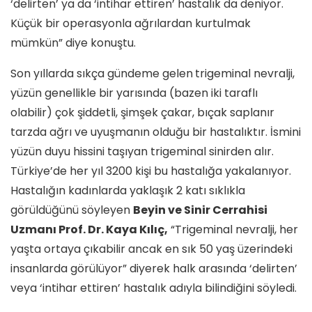
‘delirten’ ya da ‘intihar ettiren’ hastalık da deniyor.
Küçük bir operasyonla ağrılardan kurtulmak
mümkün” diye konuştu.
Son yıllarda sıkça gündeme gelen
trigeminal nevralji,
yüzün genellikle bir yarısında (bazen iki taraflı
olabilir) çok şiddetli, şimşek çakar, bıçak saplanır
tarzda ağrı ve uyuşmanın olduğu bir hastalıktır. İsmini
yüzün duyu hissini taşıyan trigeminal sinirden alır.
Türkiye’de her yıl 3200 kişi bu hastalığa yakalanıyor.
Hastalığın kadınlarda yaklaşık 2 katı sıklıkla
görüldüğünü söyleyen
Beyin ve Sinir Cerrahisi
Uzmanı Prof. Dr. Kaya Kılıç,
“Trigeminal nevralji, her
yaşta ortaya çıkabilir ancak en sık 50 yaş üzerindeki
insanlarda görülüyor” diyerek halk arasında ‘delirten’
veya ‘intihar ettiren’ hastalık adıyla bilindiğini söyledi.