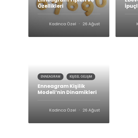
Özellikleri
İpuçl
·
Kadinca Özel
26 Ağustos 2018
ENNEAGRAM
KIŞISEL GELIŞIM
Enneagram Kişilik
Modeli’nin Dinamikleri
·
Kadinca Özel
26 Ağustos 2018