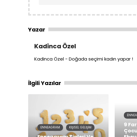
Yazar
Kadinca Özel
Kadinca Özel - Doğada seçimi kadın yapar !
İlgili Yazılar
ENNE
9 Fa
ENNEAGRAM
KIŞISEL GELIŞIM
Çocu
Enneagram Tipleri Ve
Ebev