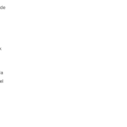
mde
k
la
el
.