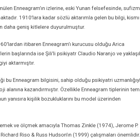
ünülen Enneagram’ın izlerine, eski Yunan felsefesinde, sufiz
aktadır. 1910’lara kadar sözlü aktarımla gelen bu bilgi, kismı
dan daha geniş kitlelere duyurulmuştur.
60’lardan itibaren Enneagram’ı kurucusu olduğu Arica
in başlarında ise Şili’li psikiyatr Claudio Naranjo ve yaklaşı
giyi aktarmıştır.
iği bu Enneagram bilgisini, sahip olduğu psikiyatri uzmanlığıy
ji alanına kazandırmıştır. Özellikle Enneagram tiplerinin tem
un yanısıra kişilik bozukluklarını bu model üzerinden
belirlemek ve ölçmek amacıyla Thomas Zinkle (1974), Jerome P.
Richard Riso & Russ Hudson’ın (1999) çalışmaları önemlidir