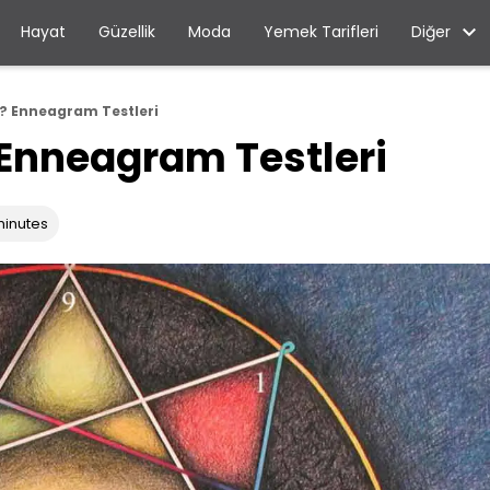
Diğer
Hayat
Güzellik
Moda
Yemek Tarifleri
? Enneagram Testleri
Enneagram Testleri
minutes