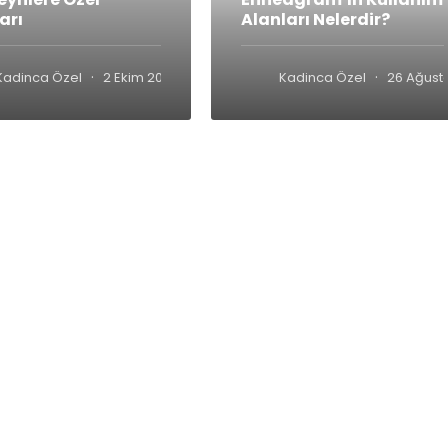
arı
Alanları Nelerdir?
·
·
Kadinca Özel
2 Ekim 2018
Kadinca Özel
26 Ağust