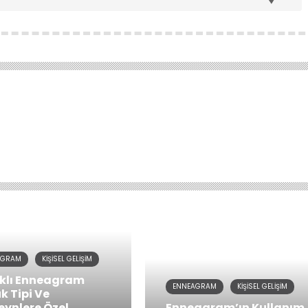
AGRAM
KIŞISEL GELIŞIM
rklı Enneagram
ENNEAGRAM
KIŞISEL GELIŞIM
k Tipi Ve
eynlere Özel
Enneagram’ın Kullanım