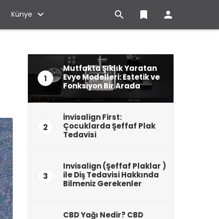

bookmark

Künye
Mutfakta Şıklık Yaratan
Evye Modelleri: Estetik ve
1
Fonksiyon Bir Arada
İnvisalign First:
Çocuklarda Şeffaf Plak
2
Tedavisi
Invisalign (Şeffaf Plaklar )
ile Diş Tedavisi Hakkında
3
Bilmeniz Gerekenler
CBD Yağı Nedir? CBD