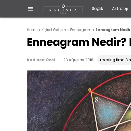

Sağlık
Astroloji
Home
Kişisel Gelişim
Enneagram
Enneagram Nedir



Enneagram Nedir? 
Kadinca Özel
—
23 Ağustos 2018
reading time 3 