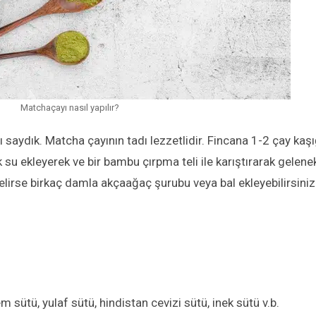
Matchaçayı nasıl yapılır?
ı saydık. Matcha çayının
tadı lezzetlidir.
Fincana 1-2 çay kaşı
 su ekleyerek ve bir bambu çırpma teli ile karıştırarak gelene
elirse
birkaç damla akçaağaç şurubu veya bal ekle
yebilirsiniz
 sütü, yulaf sütü, hindistan cevizi sütü, inek sütü v.b.