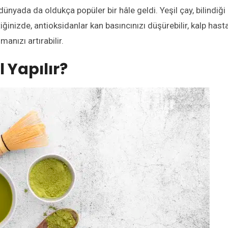
 dünyada da oldukça popüler bir hâle geldi. Y
eşil çay
, bilindiği
tiğinizde,
antioksidanlar kan basıncını
zı
düşürebilir, kalp hasta
manızı artırabilir.
 Yapılır?