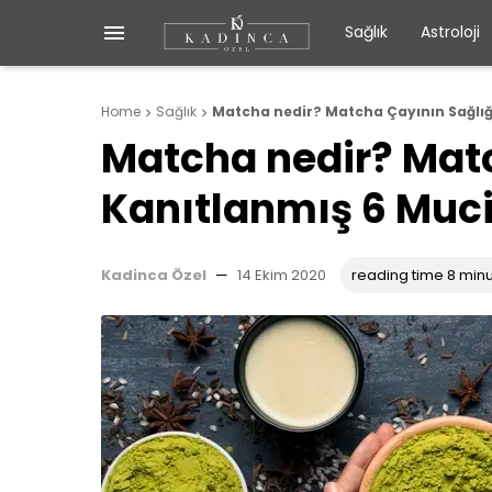

Sağlık
Astroloji
Home
Sağlık
Matcha nedir? Matcha Çayının Sağlığ


Matcha nedir? Mat
Kanıtlanmış 6 Muci
Kadinca Özel
—
14 Ekim 2020
reading time 8 min