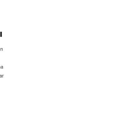
ı
in
ha
ar