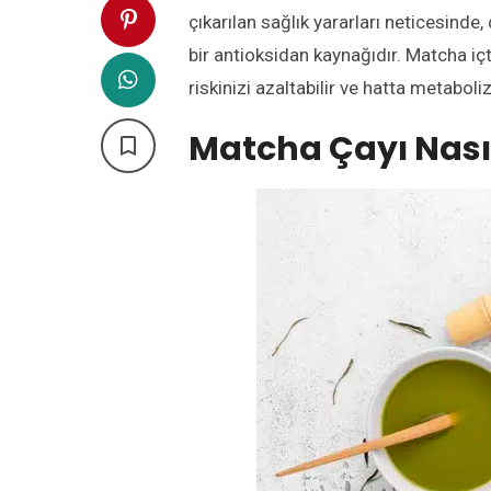
çıkarılan
sağlık yararları ne
ticesinde,
bir antioksidan
kaynağıdır.
Matcha
i
ç
riskinizi azaltabilir ve hatta metaboliz
Matcha Çayı Nasıl
