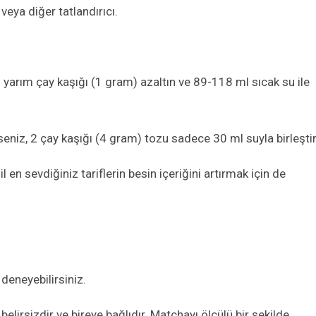
veya diğer tatlandırıcı.
zu yarım çay kaşığı (1 gram) azaltın ve
89-118 ml sıcak su ile
seniz, 2 çay kaşığı (4 gram) tozu sadece 30 ml suyla birleştir
il
en sevdiğiniz tariflerin besin içeriğini artırmak için
de
deneyebilirsiniz.
ı belirsizdir ve bireye bağlıdır.
M
atchayı ölçülü bir şekilde