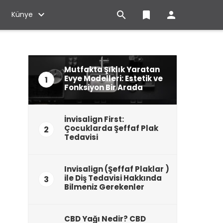

bookmark

Künye
Mutfakta Şıklık Yaratan
Evye Modelleri: Estetik ve
1
Fonksiyon Bir Arada
İnvisalign First:
Çocuklarda Şeffaf Plak
2
Tedavisi
Invisalign (Şeffaf Plaklar )
ile Diş Tedavisi Hakkında
3
Bilmeniz Gerekenler
CBD Yağı Nedir? CBD