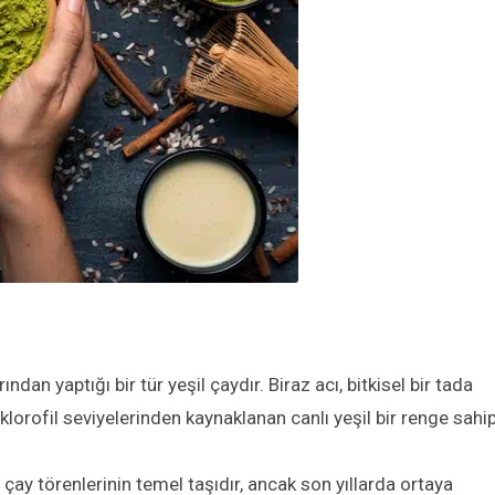
arından yap
tığı
bir tür
yeşil çay
dır.
Biraz acı, bitkisel bir tada
lorofil seviyelerinden kaynaklanan canlı yeşil
bir
renge sahipt
 çay törenlerinin temel taşıdır, ancak
son yıllarda ortaya