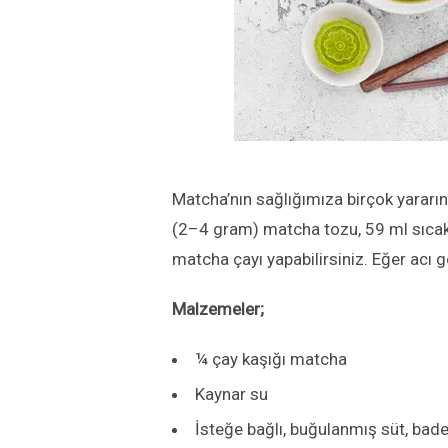
Matcha’nın
s
ağlı
ğımıza birçok
yararı
n
(2–4 gram) matcha tozu,
59 ml sıcak
matcha çayı yapabilirsiniz.
Eğer acı g
Malzemeler;
¼ çay kaşığı matcha
Kaynar su
İsteğe bağlı, buğulanmış süt, badem