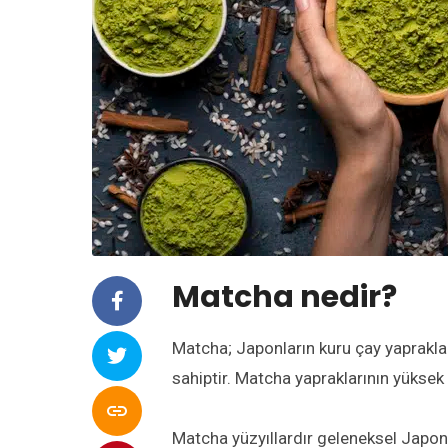
Matcha nedir?
Matcha
;
Japonların
kuru çay yaprakl
sahiptir. Matcha y
aprakların
ın
yüksek k

Matcha y
üzyıllardır geleneksel Japon