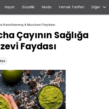
Diğer
Hayat
Güzellik
Moda
Yemek Tarifleri
a Kanıtlanmış 6 Mucizevi Faydası
cha Çayının Sağlığa
zevi Faydası
utes