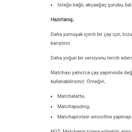
İsteğe bağlı, akçaağaç şurubu, bal 
Hazırlanış;
Daha
yumuşak içimli
bir çay için, to
karıştırın.
Daha
yoğun
bir versiyonu tercih eder
Matchayı yalnızca çay yapımında değ
kullanabilirsiniz.
Örneğin;
M
atchalatte,
Matcha
puding
,
Matcha
protein smoothie
yapmayı 
NOT:
Matcha
nın
tolere edilebilir alım