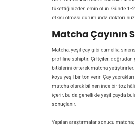
tükettiğinizden emin olun.
Günde 1-2
etkisi olması durumunda doktorunuz
Matcha Çayı
nın
S
Matcha
,
y
eşil çay gibi
c
amellia sinens
profiline sahiptir.
Çiftçiler, doğrudan
bitkilerini örterek matcha yetiştirirler.
koyu yeşil bir ton verir.
Çay yaprakları
matcha olarak bilinen ince bir toz h
â
l
içerir, bu da genellikle yeşil çayda b
sonuçlanır.
Yapılan araştırmalar sonucu m
atcha
;