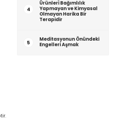
Ürünleri Bağımlılık
Yapmayan ve Kimyasal
4
Olmayan Harika Bir
Terapidir
Meditasyonun Önündeki
5
Engelleri Aşmak
ir.