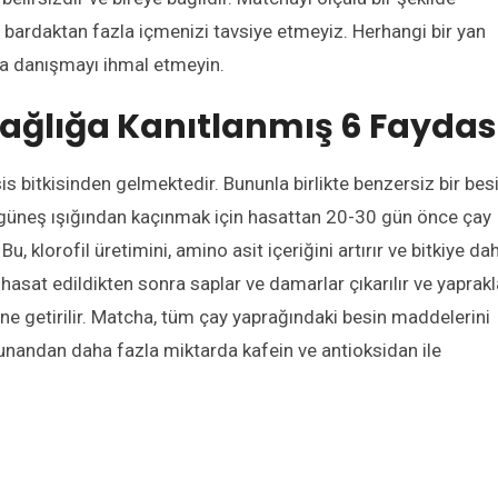
 bard
aktan fazla içmenizi tavsiye etmeyiz. Herhangi bir yan
a danışmayı ihmal etmeyin.
ağlığ
a Kanıtlanmış 6
Faydas
is bitkisinden gel
mektedir
. Bununla birlikte benzersiz bir bes
 güneş ışığından kaçınmak için hasattan 20-30 gün önce çay
 Bu, klorofil üretimini, amino asit içeriğini artırır ve bitkiye da
 hasat edildikten sonra saplar ve damarlar çıkarılır ve yaprakl
ine getirilir.
Matcha, tüm çay yaprağındaki besin maddelerini
ulunandan daha fazla miktarda kafein ve antioksidan ile