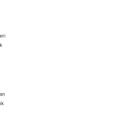
eri
k
tan
ik