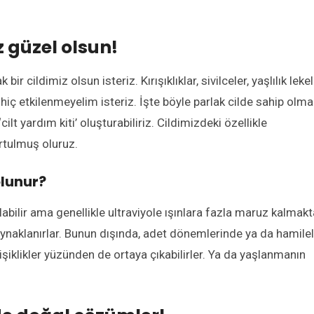
z güzel olsun!
ir cildimiz olsun isteriz. Kırışıklıklar, sivilceler, yaşlılık lekel
iç etkilenmeyelim isteriz. İşte böyle parlak cilde sahip olma
ilt yardım kiti’ oluşturabiliriz. Cildimizdeki özellikle
rtulmuş oluruz.
olunur?
olabilir ama genellikle ultraviyole ışınlara fazla maruz kalmak
naklanırlar. Bunun dışında, adet dönemlerinde ya da hamilel
iklikler yüzünden de ortaya çıkabilirler. Ya da yaşlanmanın