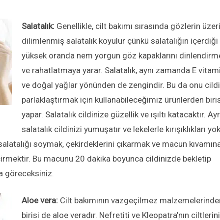
Salatalık:
Genellikle, cilt bakımı sırasında gözlerin üzer
dilimlenmiş salatalık koyulur çünkü salatalığın içerdiği
yüksek oranda nem yorgun göz kapaklarını dinlendirm
ve rahatlatmaya yarar. Salatalık, aynı zamanda E vitam
ve doğal yağlar yönünden de zengindir. Bu da onu cildi
parlaklaştırmak için kullanabileceğimiz ürünlerden biris
yapar. Salatalık cildinize güzellik ve ışıltı katacaktır. Ayr
salatalık cildinizi yumuşatır ve lekelerle kırışıklıkları yo
salatalığı soymak, çekirdeklerini çıkarmak ve macun kıvamın
rmektir. Bu macunu 20 dakika boyunca cildinizde bekletip
a göreceksiniz.
Aloe vera:
Cilt bakımının vazgeçilmez malzemelerinde
birisi de aloe veradır. Nefretiti ve Kleopatra’nın ciltlerin