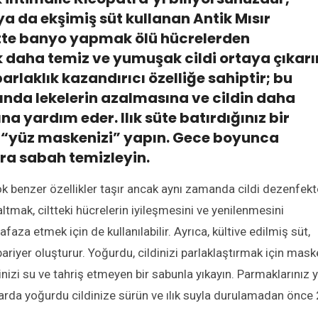
ya da ekşimiş süt kullanan Antik Mısır
asitte banyo yapmak ölü hücrelerden
daha temiz ve yumuşak cildi ortaya çıkarır
rlaklık kazandırıcı özelliğe sahiptir; bu
ğında lekelerin azalmasına ve cildin daha
na yardım eder. Ilık süte batırdığınız bir
 “yüz maskenizi” yapın. Gece boyunca
ra sabah temizleyin.
ok benzer özellikler taşır ancak aynı zamanda cildi dezenfekt
mak, ciltteki hücrelerin iyileşmesini ve yenilenmesini
za etmek için de kullanılabilir. Ayrıca, kültive edilmiş süt,
 bariyer oluşturur. Yoğurdu, cildinizi parlaklaştırmak için mask
ldinizi su ve tahriş etmeyen bir sabunla yıkayın. Parmaklarınız 
tarda yoğurdu cildinize sürün ve ılık suyla durulamadan önce