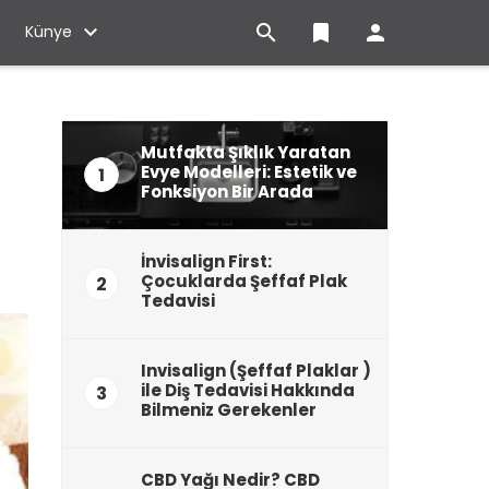

bookmark

Künye
Mutfakta Şıklık Yaratan
Evye Modelleri: Estetik ve
1
Fonksiyon Bir Arada
İnvisalign First:
Çocuklarda Şeffaf Plak
2
Tedavisi
Invisalign (Şeffaf Plaklar )
ile Diş Tedavisi Hakkında
3
Bilmeniz Gerekenler
CBD Yağı Nedir? CBD