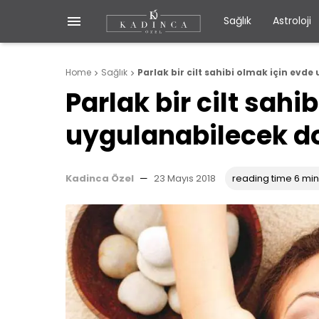

Sağlık
Astroloji
Home
Sağlık
Parlak bir cilt sahibi olmak için evd


Parlak bir cilt sahi
uygulanabilecek d
Kadinca Özel
—
23 Mayıs 2018
reading time 6 mi