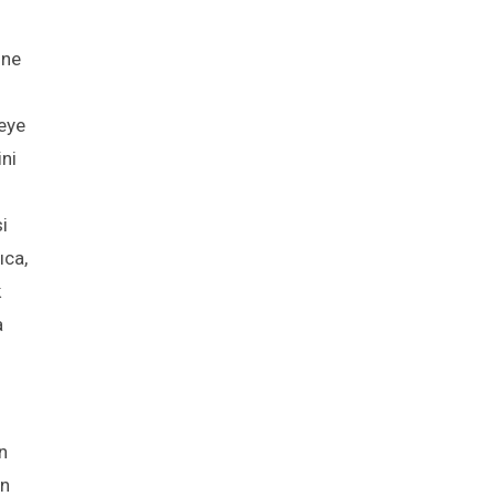
ine
eye
ini
i
ıca,
k
a
n
in