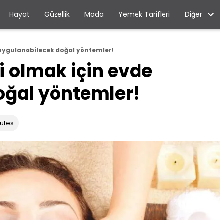
Diğer
Hayat
Güzellik
Moda
Yemek Tarifleri
e uygulanabilecek doğal yöntemler!
bi olmak için evde
oğal yöntemler!
nutes