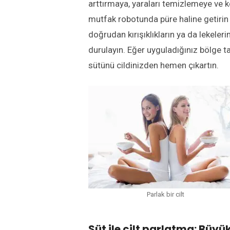
arttırmaya, yaraları temizlemeye ve k
mutfak robotunda püre haline getirin 
doğrudan kırışıklıkların ya da lekele
durulayın. Eğer uyguladığınız bölge 
sütünü cildinizden hemen çıkartın.
Parlak bir cilt
Süt ile cilt parlatma
:
Büyük 