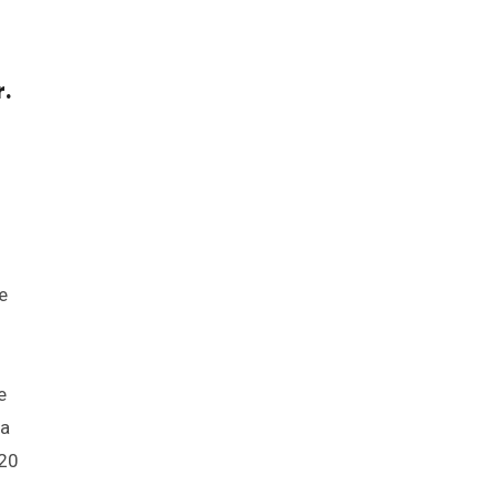
.
e
e
ya
 20