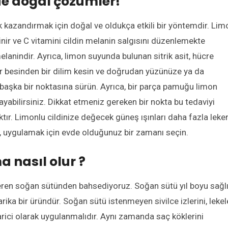
vde doğal çözümler!
k kazandırmak için doğal ve oldukça etkili bir yöntemdir. Lim
linir ve C vitamini cildin melanin salgısını düzenlemekte
melanindir. Ayrıca, limon suyunda bulunan sitrik asit, hücre
r besinden bir dilim kesin ve doğrudan yüzünüze ya da
 başka bir noktasına sürün. Ayrıca, bir parça pamuğu limon
ayabilirsiniz. Dikkat etmeniz gereken bir nokta bu tedaviyi
r. Limonlu cildinize değecek güneş ışınları daha fazla leke
, uygulamak için evde olduğunuz bir zamanı seçin.
a nasıl olur ?
eren soğan sütünden bahsediyoruz. Soğan sütü yıl boyu sağlı
rika bir üründür. Soğan sütü istenmeyen sivilce izlerini, lekel
harici olarak uygulanmalıdır. Aynı zamanda saç köklerini