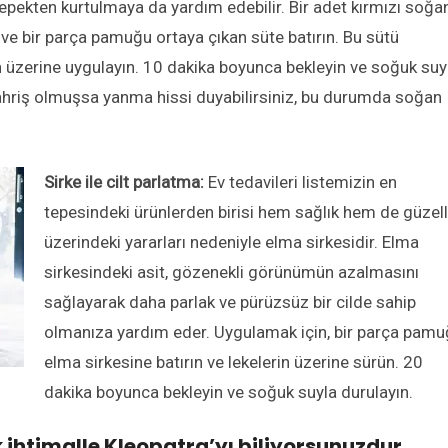
epekten kurtulmaya da yardım edebilir. Bir adet kırmızı soğa
ve bir parça pamuğu ortaya çıkan süte batırın. Bu sütü
rin üzerine uygulayın. 10 dakika boyunca bekleyin ve soğuk suy
tahriş olmuşsa yanma hissi duyabilirsiniz, bu durumda soğan
Sirke ile cilt parlatma:
Ev tedavileri listemizin en
tepesindeki ürünlerden birisi hem sağlık hem de güzell
üzerindeki yararları nedeniyle elma sirkesidir. Elma
sirkesindeki asit, gözenekli görünümün azalmasını
sağlayarak daha parlak ve pürüzsüz bir cilde sahip
olmanıza yardım eder. Uygulamak için, bir parça pam
elma sirkesine batırın ve lekelerin üzerine sürün. 20
dakika boyunca bekleyin ve soğuk suyla durulayın.
ihtimalle Kleopatra’yı biliyorsunuzdur,