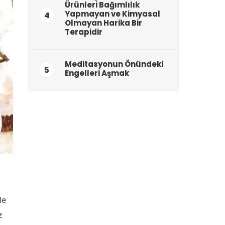
Ürünleri Bağımlılık
Yapmayan ve Kimyasal
4
Olmayan Harika Bir
Terapidir
Meditasyonun Önündeki
5
Engelleri Aşmak
de
z