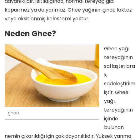
dayanıklıdır. Isıtıldığında, normal tereyağ gibi
köpürmez ya da yanmaz. Ghee yağının içinde laktoz
veya oksitlenmiş kolesterol yoktur.
Neden Ghee?
Ghee yağı
tereyağının
saflaştırılara
k
sadeleştirilm
iştir. Ghee
yağı,
tereyağının
ghee
içinde
bulunan
nemin çıkarıldığı için çok dayanıklıdır. Yüksek yanma