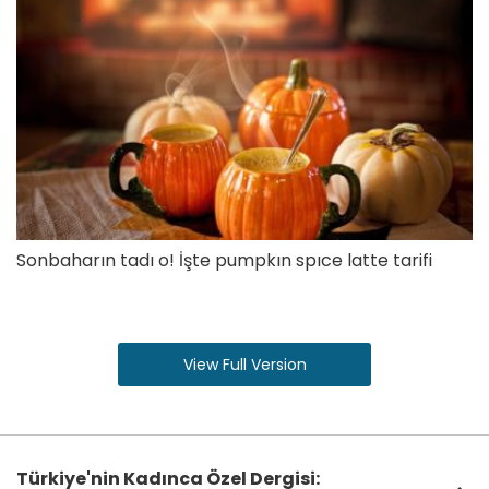
Sonbaharın tadı o! İşte pumpkın spıce latte tarifi
View Full Version
Türkiye'nin Kadınca Özel Dergisi: