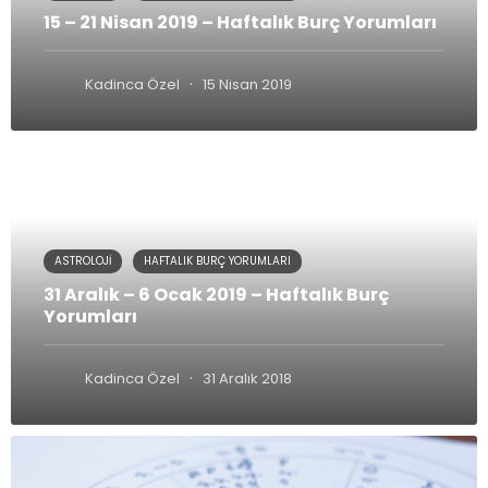
15 – 21 Nisan 2019 – Haftalık Burç Yorumları
·
Kadinca Özel
15 Nisan 2019
ASTROLOJI
HAFTALIK BURÇ YORUMLARI
31 Aralık – 6 Ocak 2019 – Haftalık Burç
Yorumları
·
Kadinca Özel
31 Aralık 2018