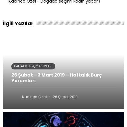
Kadinca Özel - Doğada seçimi kadın yapar !
İlgili Yazılar
HAFTALIK BURÇ YORUMLARI
26 Şubat – 3 Mart 2019 – Haftalık Burç
Yorumları
·
Kadinca Özel
26 Şubat 2019