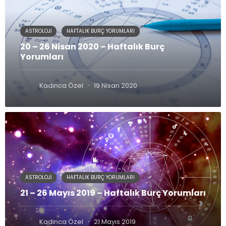
ASTROLOJI
HAFTALIK BURÇ YORUMLARI
20 – 26 Nisan 2020 – Haftalık Burç
Yorumları
·
Kadinca Özel
19 Nisan 2020
ASTROLOJI
HAFTALIK BURÇ YORUMLARI
21 – 26 Mayıs 2019 – Haftalık Burç Yorumları
·
Kadinca Özel
21 Mayıs 2019