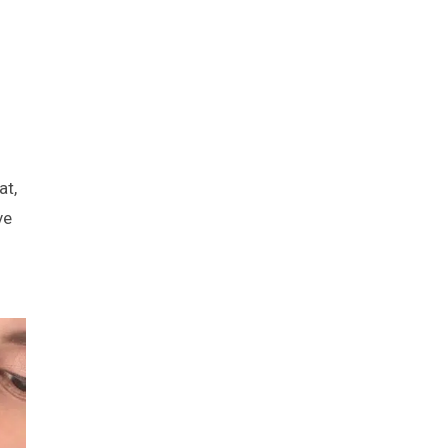
at,
ve