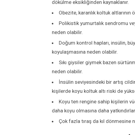
dökülme eksikliğinden kaynaklanır.
Obezite, karanlık koltuk altlarının 
Polikistik yumurtalık sendromu veya
neden olabilir.
Doğum kontrol hapları, insülin, büy
koyulaşmasına neden olabilir.
Sıkı giysiler giymek bazen sürtünme
neden olabilir.
İnsülin seviyesindeki bir artış cil
kişilerde koyu koltuk altı riski de yüks
Koyu ten rengine sahip kişilerin vü
daha koyu olmasına daha yatkındırla
Çok fazla tıraş da kıl dönmesine ned