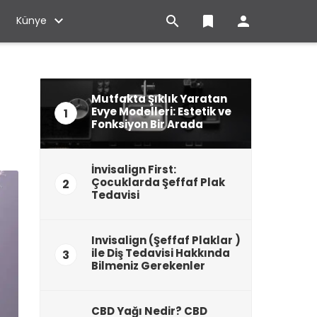

bookmark

Künye
Mutfakta Şıklık Yaratan
Evye Modelleri: Estetik ve
1
Fonksiyon Bir Arada
İnvisalign First:
Çocuklarda Şeffaf Plak
2
Tedavisi
Invisalign (Şeffaf Plaklar )
ile Diş Tedavisi Hakkında
3
Bilmeniz Gerekenler
CBD Yağı Nedir? CBD