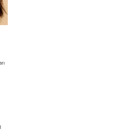
arı
l