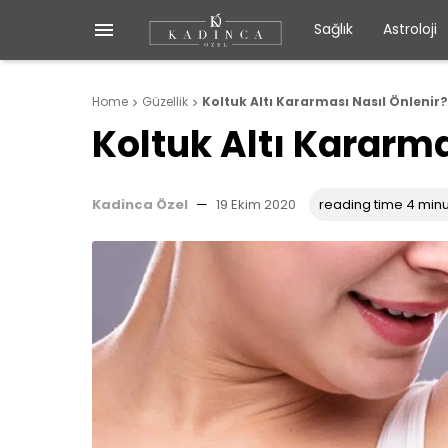

Sağlık
Astroloji
Home
Güzellik
Koltuk Altı Kararması Nasıl Önlenir?


Koltuk Altı Kararma
Kadinca Özel
—
19 Ekim 2020
reading time 4 min