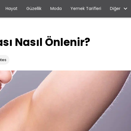
Diğer
Hayat
Güzellik
Moda
Yemek Tarifleri
sı Nasıl Önlenir?
utes