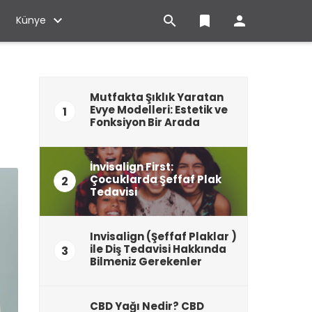

bookmark

Künye
Mutfakta Şıklık Yaratan
Evye Modelleri: Estetik ve
1
Fonksiyon Bir Arada
İnvisalign First:
Çocuklarda Şeffaf Plak
2
Tedavisi
Invisalign (Şeffaf Plaklar )
ile Diş Tedavisi Hakkında
3
Bilmeniz Gerekenler
CBD Yağı Nedir? CBD