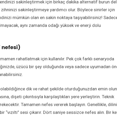
ndinizi sakinleştirmek için birkaç dakika alternatif burun del
ihninizi sakinleştirmeye yardımcı olur. Böylece sinirler için
inizi mümkün olan en sakin noktaya taşıyabilirsiniz! Sadec
lmayacak, aynı zamanda odağı yüksek ve enerji dolu
 nefesi)
tamamen rahatlatmak için kullanılır. Pek çok farklı senaryoda
ettiğinizde, üzücü bir şey olduğunda veya sadece uyumadan ö
nabilirsiniz.
 olabildiğince dik ve rahat şekilde oturduğunuzdan emin olun
ına, dişeti çıkıntısıyla karşılaştıkları yere yerleştirin. Teknik
rekecektir. Tamamen nefes vererek başlayın. Genellikle, dilin
bir “vızıltı” sesi çıkarır. Dört saniye sessizce nefes alın. Bir k