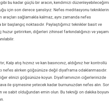
 gibi bu kadar güçlü bir aracın, kendimizi düzenleyebileceğim
uğu için son derece şanslıyız. Nefes meditasyonu tekniklerin
m araçları sağlamakla kalmaz, aynı zamanda nefes
 bir başlangıç ​​noktasıdır. Paylaştığımız teknikler basit ve
ç huzur getirirken, diğerleri zihinsel farkındalığınızı ve yaşam
ılabilir.
; Kalp atış hızınız ve kan basıncınız, aldığınız her kontrollü
cı nefes alırken göğsünüze değil diyaframa odaklanmasıdır.
diğer elinizi göğsünüze koyun. Diyaframınızın ciğerlerinizde
ava ile şişmesine yetecek kadar burnunuzdan nefes alın. So
in ve sabit olduğundan emin olun. Bu tekniği on dakika boyun
ın.