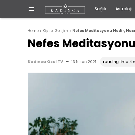

Sağlık
Astroloji
Home
Kişisel Gelişim
Nefes Meditasyonu Nedir, Nasıl


Nefes Meditasyonu N
Kadınca Özel TV
—
13 Nisan 2021
reading time 4 