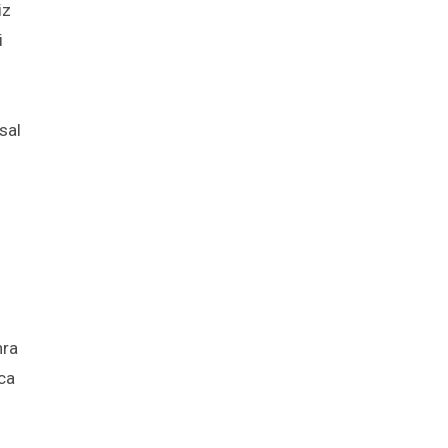
iz
i
sal
nra
ca