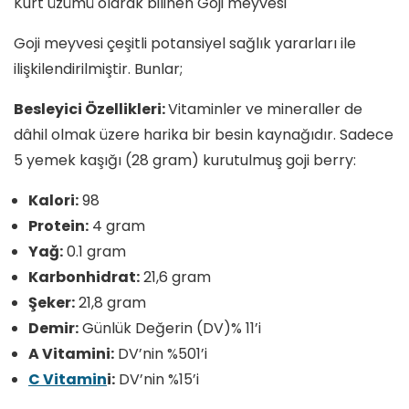
Kurt üzümü olarak bilinen Goji meyvesi
Goji meyvesi çeşitli potansiyel sağlık yararları ile
ilişkilendirilmiştir. Bunlar;
Besleyici Özellikleri:
Vitaminler ve mineraller de
dâhil olmak üzere harika bir besin kaynağıdır. Sadece
5 yemek kaşığı (28 gram) kurutulmuş goji berry:
Kalori:
98
Protein:
4 gram
Yağ:
0.1 gram
Karbonhidrat:
21,6 gram
Şeker:
21,8 gram
Demir:
Günlük Değerin (DV)% 11’i
A Vitamini:
DV’nin %501’i
C Vitamin
i:
DV’nin %15’i