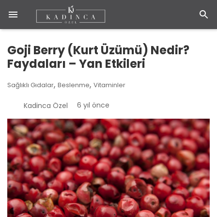
Goji Berry (Kurt Üzümü) Nedir?
Faydaları – Yan Etkileri
,
,
Sağlıklı Gıdalar
Beslenme
Vitaminler
6 yıl önce
Kadinca Özel