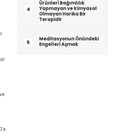
Ürünleri Bağımlılık
Yapmayan ve Kimyasal
4
Olmayan Harika Bir
Terapidir
ir
Meditasyonun Önündeki
5
Engelleri Aşmak
bir
 ve
0’e