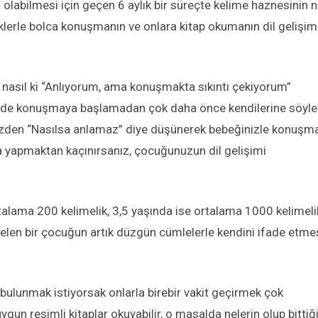
a olabilmesi için geçen 6 aylık bir süreçte kelime haznesinin 
eklerle bolca konuşmanın ve onlara kitap okumanın dil gelişim
en nasıl ki “Anlıyorum, ama konuşmakta sıkıntı çekiyorum”
er de konuşmaya başlamadan çok daha önce kendilerine söyl
 yüzden “Nasılsa anlamaz” diye düşünerek bebeğinizle konuşm
 yapmaktan kaçınırsanız, çocuğunuzun dil gelişimi
rtalama 200 kelimelik, 3,5 yaşında ise ortalama 1000 kelimeli
gelen bir çocuğun artık düzgün cümlelerle kendini ifade etme
bulunmak istiyorsak onlarla birebir vakit geçirmek çok
un resimli kitaplar okuyabilir, o masalda nelerin olup bittiği