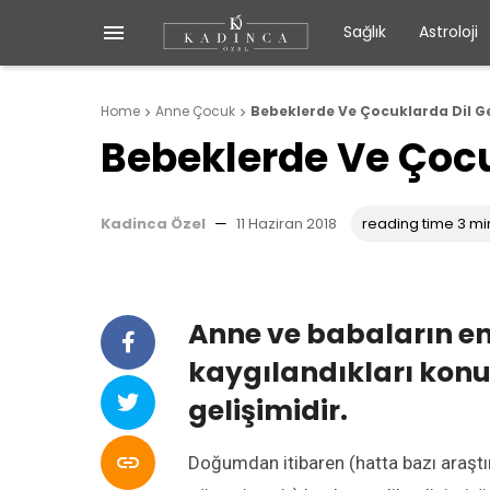

Sağlık
Astroloji
Home
Anne Çocuk
Bebeklerde Ve Çocuklarda Dil Ge


Bebeklerde Ve Çocu
Kadinca Özel
—
11 Haziran 2018
reading time 3 mi
Anne ve babaların en 
kaygılandıkları konul
gelişimidir.

Doğumdan itibaren (hatta bazı araştır