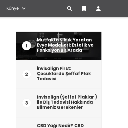

bookmark

Künye
Mutfakta Şıklık Yaratan
Evye Modelleri: Estetik ve
1
Fonksiyon Bir Arada
İnvisalign First:
Çocuklarda Şeffaf Plak
2
Tedavisi
Invisalign (Şeffaf Plaklar )
ile Diş Tedavisi Hakkında
3
Bilmeniz Gerekenler
CBD Yağı Nedir? CBD