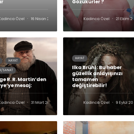
ar
Gözükürler ?
·
·
Kadinca Özel
16 Nisan 2018
Kadinca Özel
21 Ekim 2
HAYAT
HAYAT
Ilka Brühl : Bu haber
R/SANAT
güzellik anlayışınızı
ge R. R. Martin’den
tamamen
iye’ye mesaj:
değiştirebilir!
·
·
Kadinca Özel
31 Mart 2021
Kadinca Özel
9 Eylül 20