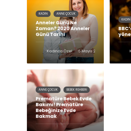
KADIN
ANNE ÇOCUK
KADIN
Anneler Günü Ne
Zaman? 2020 Anneler
BBC’
Günü Tarihi
yöne
·
Kadinca Özel
5 Mayıs 2020
ANNE ÇOCUK
BEBEK REHBERI
Prematüre Bebek Evde
Bakımı! Prematüre
Bebeğinize Evde
Bakmak