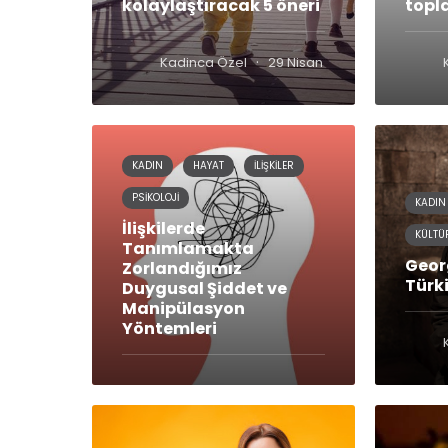
kolaylaştıracak 5 öneri
topl
·
Kadinca Özel
29 Nisan 2018
KADIN
HAYAT
İLIŞKILER
PSIKOLOJI
KADIN
İlişkilerde
KÜLTÜ
Tanımlamakta
Geor
Zorlandığımız
Türk
Duygusal Şiddet ve
Manipülasyon
Yöntemleri
·
Kadinca Özel
26 Mart 2021