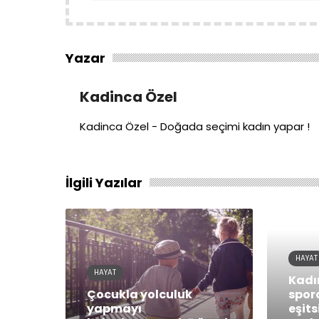
Yazar
Kadinca Özel
Kadinca Özel - Doğada seçimi kadın yapar !
İlgili Yazılar
HAYAT
HAYAT
Kadı
Çocukla yolculuk
spor
yapmayı
eşits