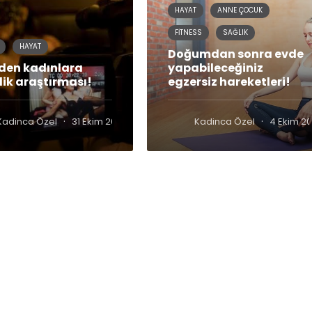
HAYAT
ANNE ÇOCUK
FITNESS
SAĞLIK
HAYAT
Doğumdan sonra evde
den kadınlara
yapabileceğiniz
lik araştırması!
egzersiz hareketleri!
·
·
Kadinca Özel
31 Ekim 2019
Kadinca Özel
4 Ekim 20