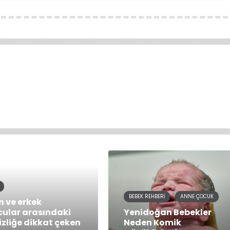
BEBEK REHBERI
ANNE ÇOCUK
n ve erkek
cular arasındaki
Yenidoğan Bebekler
izliğe dikkat çeken
Neden Komik