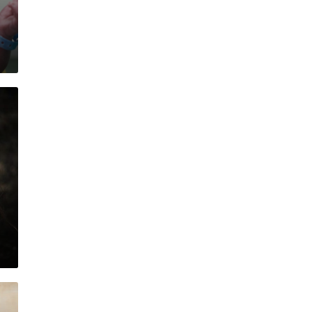
020
18