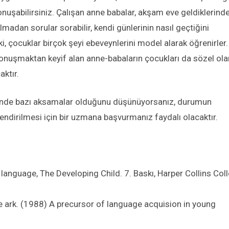
onuşabilirsiniz. Çalışan anne babalar, akşam eve geldiklerind
lmadan sorular sorabilir, kendi günlerinin nasıl geçtiğini
i, çocuklar birçok şeyi ebeveynlerini model alarak öğrenirler.
onuşmaktan keyif alan anne-babaların çocukları da sözel ola
aktır.
nde bazı aksamalar olduğunu düşünüyorsanız, durumun
lendirilmesi için bir uzmana başvurmanız faydalı olacaktır.
anguage, The Developing Child. 7. Baskı, Harper Collins Col
e ark. (1988) A precursor of language acquision in young