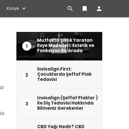

bookmark

Künye
Mutfakta Şıklık Yaratan
Evye Modelleri: Estetik ve
1
Fonksiyon Bir Arada
İnvisalign First:
Çocuklarda Şeffaf Plak
2
Tedavisi
ız
Invisalign (Şeffaf Plaklar )
ile Diş Tedavisi Hakkında
3
Bilmeniz Gerekenler
iz.
CBD Yağı Nedir? CBD