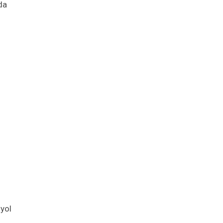
da
 yol