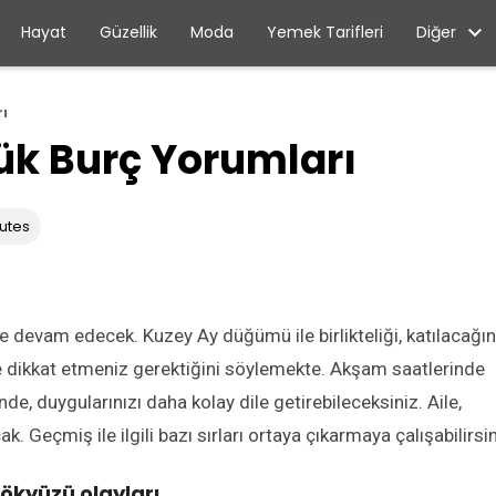
Diğer
Hayat
Güzellik
Moda
Yemek Tarifleri
ı
ük Burç Yorumları
utes
devam edecek. Kuzey Ay düğümü ile birlikteliği, katılacağın
re dikkat etmeniz gerektiğini söylemekte. Akşam saatlerinde
de, duygularınızı daha kolay dile getirebileceksiniz. Aile,
k. Geçmiş ile ilgili bazı sırları ortaya çıkarmaya çalışabilirsin
ökyüzü olayları