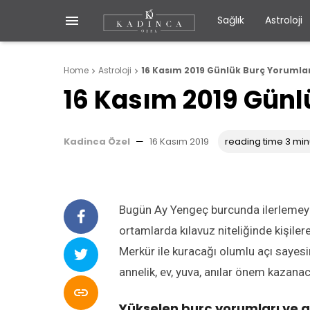

Sağlık
Astroloji
Home
Astroloji
16 Kasım 2019 Günlük Burç Yorumlar


16 Kasım 2019 Günl
Kadinca Özel
—
16 Kasım 2019
reading time 3 min
Bugün Ay Yengeç burcunda ilerlemeye 
ortamlarda kılavuz niteliğinde kişile
Merkür ile kuracağı olumlu açı sayesin
annelik, ev, yuva, anılar önem kazanaca

Yükselen burç yorumları ve g