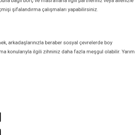
na bağlı borç ve masraflarla ilgili partneriniz veya ailenizle
eçmişi şifalandırma çalışmaları yapabilirsiniz.
ek, arkadaşlarınızla beraber sosyal çevrelerde boy
ma konularıyla ilgili zihniniz daha fazla meşgul olabilir. Yarım