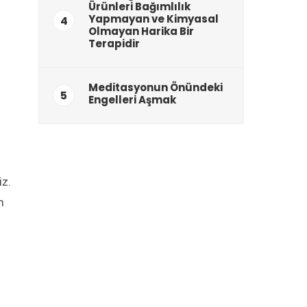
Ürünleri Bağımlılık
Yapmayan ve Kimyasal
4
Olmayan Harika Bir
Terapidir
Meditasyonun Önündeki
5
Engelleri Aşmak
iz.
m