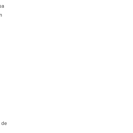
sa
n
m de