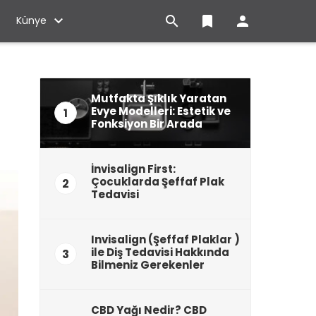

bookmark

Künye
Mutfakta Şıklık Yaratan
Evye Modelleri: Estetik ve
1
Fonksiyon Bir Arada
İnvisalign First:
Çocuklarda Şeffaf Plak
2
Tedavisi
Invisalign (Şeffaf Plaklar )
ile Diş Tedavisi Hakkında
3
Bilmeniz Gerekenler
CBD Yağı Nedir? CBD