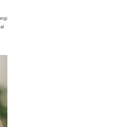
angi
al