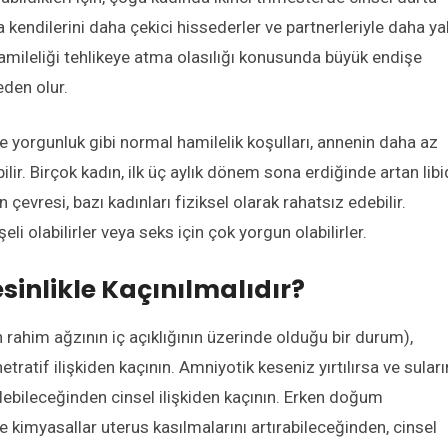
a kendilerini daha çekici hissederler ve partnerleriyle daha ya
 hamileliği tehlikeye atma olasılığı konusunda büyük endişe
eden olur.
e yorgunluk gibi normal hamilelik koşulları, annenin daha az
ir. Birçok kadın, ilk üç aylık dönem sona erdiğinde artan lib
 çevresi, bazı kadınları fiziksel olarak rahatsız edebilir.
 olabilirler veya seks için çok yorgun olabilirler.
inlikle Kaçınılmalıdır?
 rahim ağzının iç açıklığının üzerinde olduğu bir durum),
atif ilişkiden kaçının. Amniyotik keseniz yırtılırsa ve suları
elebileceğinden cinsel ilişkiden kaçının. Erken doğum
kimyasallar uterus kasılmalarını artırabileceğinden, cinsel