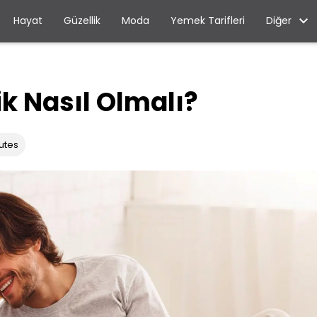
Diğer
Hayat
Güzellik
Moda
Yemek Tarifleri
ik Nasıl Olmalı?
utes