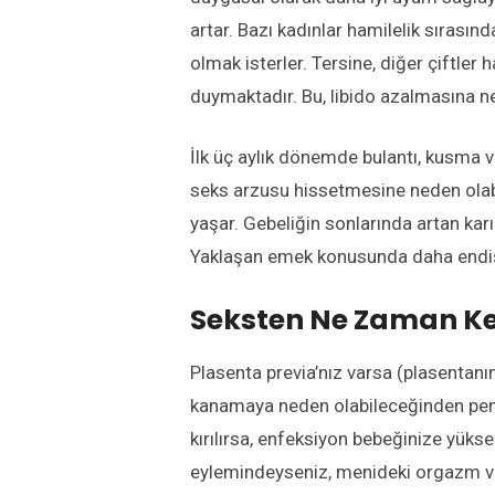
artar. Bazı kadınlar hamilelik sırasınd
olmak isterler. Tersine, diğer çiftler
duymaktadır. Bu, libido azalmasına n
İlk üç aylık dönemde bulantı, kusma v
seks arzusu hissetmesine neden olabil
yaşar. Gebeliğin sonlarında artan karın
Yaklaşan emek konusunda daha endişeli
Seksten Ne Zaman Kes
Plasenta previa’nız varsa (plasentanın
kanamaya neden olabileceğinden penetr
kırılırsa, enfeksiyon bebeğinize yüks
eylemindeyseniz, menideki orgazm ve 