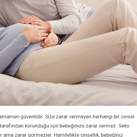
amen güvenlidir. Size zarar vermeyen herhangi bir cinsel
ı tarafından korunduğu için bebeğinize zarar vermez. Seks
er ama zarar görmezler. Hamilelikte cinsellik, bebeğiniz