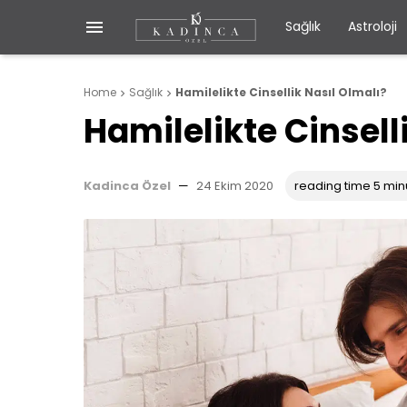

Sağlık
Astroloji
Home
Sağlık
Hamilelikte Cinsellik Nasıl Olmalı?


Hamilelikte Cinsell
Kadinca Özel
—
24 Ekim 2020
reading time 5 min