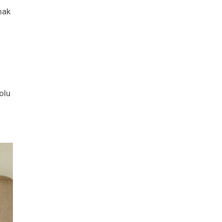
mak
olu