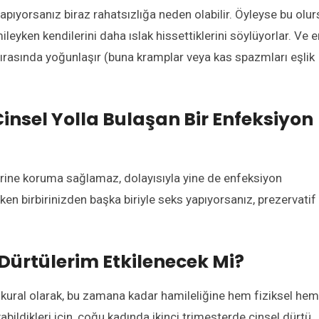
pıyorsanız biraz rahatsızlığa neden olabilir. Öyleyse bu olur
leyken kendilerini daha ıslak hissettiklerini söylüyorlar. Ve e
sırasında yoğunlaşır (buna kramplar veya kas spazmları eşlik
insel Yolla Bulaşan Bir Enfeksiyon
lerine koruma sağlamaz, dolayısıyla yine de enfeksiyon
yken birbirinizden başka biriyle seks yapıyorsanız, prezervatif
 Dürtülerim Etkilenecek Mi?
r kural olarak, bu zamana kadar hamileliğine hem fiziksel he
bildikleri için, çoğu kadında ikinci trimesterde cinsel dürtü