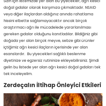
Sizin için listemizde yer alan bu yiyecekler, ağrı kesici
doğal gıdalar olarak karşımıza çıkmaktadır. NSAID
veya diğer ilaçlardan aldığınız anında rahatlama
hissini elbette sağlamayacaktır ancak birçok
araştırmacı ağrı ile mücadelede yararlanılması
gereken gıdalar olduğunu kanıtladılar. Bildiğiniz gibi
doğada yer alan birçok meyve, sebze gibi ürünler
içtiğimiz ağrı kesici ilaçların içerisinde yer alan
esanslardır. Bu yiyecekleri sağlıklı beslenme
diyetinize ve egzersiz rutininize ekleyebilirsiniz. Şimdi
gelin bu listede yer alan ağrı kesici doğal gıdaları tek
tek inceleyelim.
Zerdeçalın İltihap Önleyici Etkileri