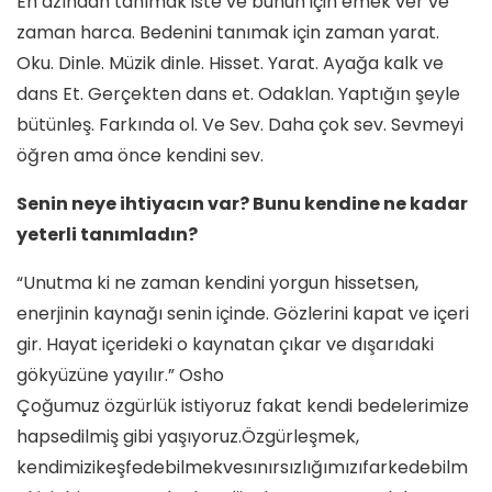
En azından tanımak iste ve bunun için emek ver ve
zaman harca. Bedenini tanımak için zaman yarat.
Oku. Dinle. Müzik dinle. Hisset. Yarat. Ayağa kalk ve
dans Et. Gerçekten dans et. Odaklan. Yaptığın şeyle
bütünleş. Farkında ol. Ve Sev. Daha çok sev. Sevmeyi
öğren ama önce kendini sev.
Senin neye ihtiyacın var? Bunu kendine ne kadar
yeterli tanımladın?
“Unutma ki ne zaman kendini yorgun hissetsen,
enerjinin kaynağı senin içinde. Gözlerini kapat ve içeri
gir. Hayat içerideki o kaynatan çıkar ve dışarıdaki
gökyüzüne yayılır.” Osho
Çoğumuz özgürlük istiyoruz fakat kendi bedelerimize
hapsedilmiş gibi yaşıyoruz.Özgürleşmek,
kendimizikeşfedebilmekvesınırsızlığımızıfarkedebilm