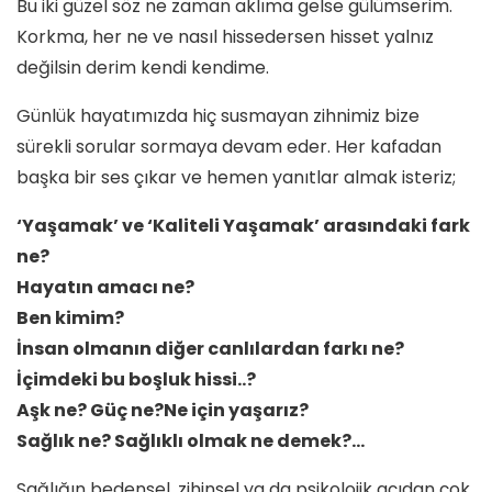
Bu iki güzel söz ne zaman aklıma gelse gülümserim.
Korkma, her ne ve nasıl hissedersen hisset yalnız
değilsin derim kendi kendime.
Günlük hayatımızda hiç susmayan zihnimiz bize
sürekli sorular sormaya devam eder. Her kafadan
başka bir ses çıkar ve hemen yanıtlar almak isteriz;
‘Yaşamak’ ve ‘Kaliteli Yaşamak’ arasındaki fark
ne?
Hayatın amacı ne?
Ben kimim?
İnsan olmanın diğer canlılardan farkı ne?
İçimdeki bu boşluk hissi..?
Aşk ne? Güç ne?Ne için yaşarız?
Sağlık ne? Sağlıklı olmak ne demek?…
Sağlığın bedensel, zihinsel ya da psikolojik açıdan çok