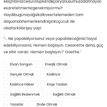
ekiçinbirazcesurolupkendiiçokyanusumuzadalmayac
esaretetmemizgerekmiyormu?
Haydibugünayağakalkveertelemeden tam
daşuandahemenkendiniçinküçücük de
olsafarklıbirşey yap!
“… Ne yapabiliyorsanız veya yapabileceğinizi hayal
edebiliyorsanız, hemen başlayın. Cesarette deha, güç
ve sihir vardır. Hemen başlayın.!” Goethe ‘
Elvan Songun
Enerjik Olmak
Gerçek Olmak
Kadinca
Kadınca Haber
Köşe Yazıları
Sağlıklı Beslenmek
Sağlıklı Olmak
Yazarlar
Zinde Olmak