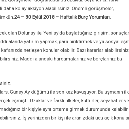
lgili daha kolay aksiyon alabilirsiniz. Önemli görüşmeler,
ümkün.
24 – 30 Eylül 2018 – Haftalık Burç Yorumları.
k olan Dolunay ile, Yeni ay’da başlattığınız girişim, sonuçlar
addi alanda yatırım yapmak, para biriktirmek ve ya sosyalleş
kafanızda netleşen konular olabilir. Bazı kararlar alabilirsiniz
bilirsiniz. Maddi alandaki harcamalarınız ve borçlarınız bu
siniz.
ars, Güney Ay düğümü ile son kez kavuşuyor. Buluşmanın ilk
çekleşmişti. Uzaklar ve farklı ülkeler, kültürler, seyahatler ve
lanmadığınız bir kişiyle aynı ortama girmek durumunda kalabilir
bilirsiniz. İş yerinizden bir kişi ile aranızdaki ucu açık konula