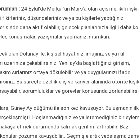
orumları :
24 Eylül’de Merkür’ün Mars’a olan açısı ile, ikili ilişkil
 fikirleriniz, düşünceleriniz ve ya bu kişilerle yaptığınız
sinde daha aktif olabilir, gelecek planlarınızla ilgili daha ko
meler, konuşmalar, yazışmalar yapmanız, mümkün.
 olan Dolunay ile, kişisel hayatınız, imajınız ve ya ikili
i üzerinize çekebilirsiniz. Yeni ay’da başlattığınız girişim,
akım sırlarınız ortaya dökülebilir ve ya duygularınızı ifade
rsiniz. Bu süreçte özellikle iş ve kariyer alanında otorite kişil
aşayabilir, sorumluluklar ve görevler konusunda zorlanabilirsi
ars, Güney Ay düğümü ile son kez kavuşuyor. Buluşmanın ilk
erçekleşmişti. Hoşlanmadığınız ve ya istemediğiniz bir eyle
akaşa etmek durumunda kalmak gerilimi artırabilir. Bazı
ık konular çözüme kavuşabilir.. Geçmişle artık vedalaşma zam