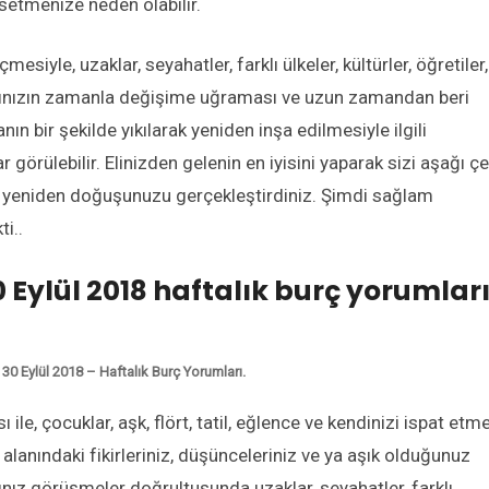
setmenize neden olabilir.
mesiyle, uzaklar, seyahatler, farklı ülkeler, kültürler, öğretiler,
arınızın zamanla değişime uğraması ve uzun zamandan beri
 bir şekilde yıkılarak yeniden inşa edilmesiyle ilgili
 görülebilir. Elinizden gelenin en iyisini yaparak sizi aşağı ç
a yeniden doğuşunuzu gerçekleştirdiniz. Şimdi sağlam
i..
0 Eylül 2018 haftalık burç yorumlar
 30 Eylül 2018 – Haftalık Burç Yorumları.
 ile, çocuklar, aşk, flört, tatil, eğlence ve kendinizi ispat etm
 alanındaki fikirleriniz, düşünceleriniz ve ya aşık olduğunuz
ığınız görüşmeler doğrultusunda uzaklar, seyahatler, farklı