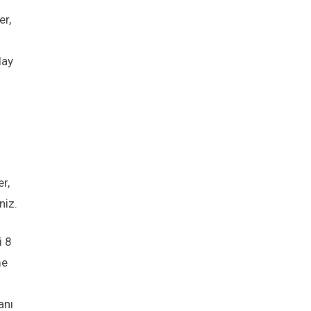
er,
lay
er,
niz.
i 8
me
anı