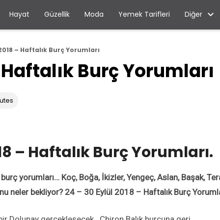
Diğer
Hayat
Güzellik
Moda
Yemek Tarifleri
 2018 – Haftalık Burç Yorumları
– Haftalık Burç Yorumları
utes
018 – Haftalık Burç Yorumları.
 burç yorumları… Koç, Boğa, İkizler, Yengeç, Aslan, Başak, Ter
unu neler bekliyor? 24 – 30 Eylül 2018 – Haftalık Burç Yorumla
r Dolunay gerçekleşecek.. Chiron Balık burcuna geri