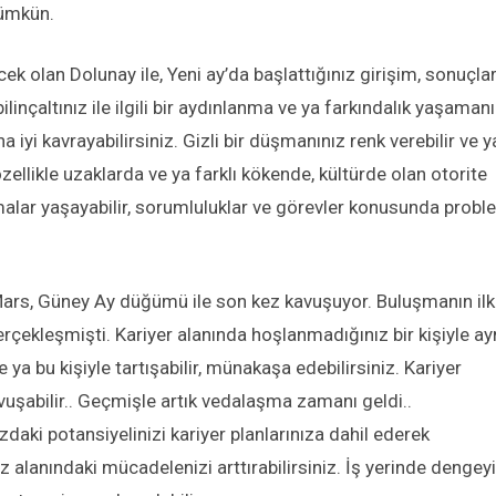
ümkün.
k olan Dolunay ile, Yeni ay’da başlattığınız girişim, sonuçlar
linçaltınız ile ilgili bir aydınlanma ve ya farkındalık yaşaman
iyi kavrayabilirsiniz. Gizli bir düşmanınız renk verebilir ve y
özellikle uzaklarda ve ya farklı kökende, kültürde olan otorite
ışmalar yaşayabilir, sorumluluklar ve görevler konusunda prob
ars, Güney Ay düğümü ile son kez kavuşuyor. Buluşmanın ilk
rçekleşmişti. Kariyer alanında hoşlanmadığınız bir kişiyle ay
a bu kişiyle tartışabilir, münakaşa edebilirsiniz. Kariyer
uşabilir.. Geçmişle artık vedalaşma zamanı geldi..
zdaki potansiyelinizi kariyer planlarınıza dahil ederek
ız alanındaki mücadelenizi arttırabilirsiniz. İş yerinde dengeyi