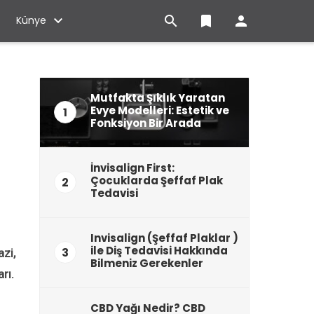

bookmark

Künye
Mutfakta Şıklık Yaratan
Evye Modelleri: Estetik ve
1
Fonksiyon Bir Arada
İnvisalign First:
Çocuklarda Şeffaf Plak
2
Tedavisi
Invisalign (Şeffaf Plaklar )
ile Diş Tedavisi Hakkında
3
azi,
Bilmeniz Gerekenler
rı.
CBD Yağı Nedir? CBD