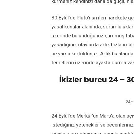
kurmanız kendinizi daha da güçlü his
30 Eylül’de Pluto’nun ileri harekete geç
yasal konular alanında, sorumlulukl
üzerinde bulunduğunuz çürümüş tabanın
yaşadığınız olaylarda artık hızlanmalar
ne varsa kurtuldunuz. Artık bu aland
temellerin üzerinde ayakta durma vakt
İkizler burcu 24 – 3
24 –
24 Eylül’de Merkür’ün Mars’a olan açısı
istediğiniz yetenekler ve becerileriniz
kişiyle olan iletişiminiz, onunla yapt