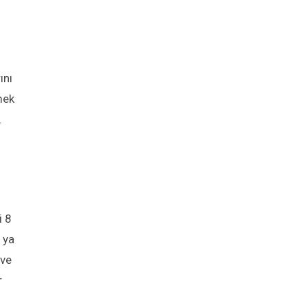
ını
mek
.
i 8
 ya
 ve
r