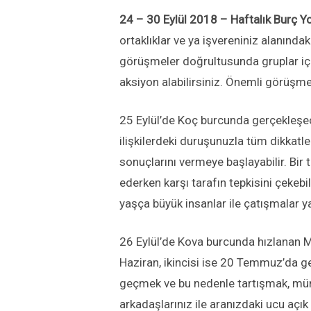
24 – 30 Eylül 2018 – Haftalık Burç Y
ortaklıklar ve ya işvereniniz alanındaki
görüşmeler doğrultusunda gruplar içeri
aksiyon alabilirsiniz. Önemli görüş
25 Eylül’de Koç burcunda gerçekleşecek
ilişkilerdeki duruşunuzla tüm dikkatler
sonuçlarını vermeye başlayabilir. Bir t
ederken karşı tarafın tepkisini çekebili
yaşça büyük insanlar ile çatışmalar y
26 Eylül’de Kova burcunda hızlanan M
Haziran, ikincisi ise 20 Temmuz’da g
geçmek ve bu nedenle tartışmak, mün
arkadaşlarınız ile aranızdaki ucu aç