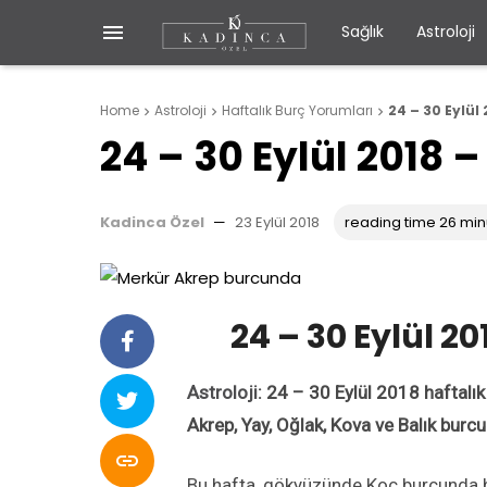

Sağlık
Astroloji
Home
Astroloji
Haftalık Burç Yorumları
24 – 30 Eylül



24 – 30 Eylül 2018 
Kadinca Özel
—
23 Eylül 2018
reading time 26 min
24 – 30 Eylül 2
Astroloji
: 24 – 30 Eylül 2018 haftalık
Akrep, Yay, Oğlak, Kova ve Balık burc

Bu hafta, gökyüzünde Koç burcunda bi