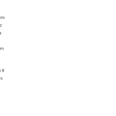
ını
ız
a
lem
i 8
nı