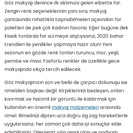
Göz makyajı denince ilk aklımıza gelen elbette far.
Zengin renk seçeneklerinin yanı sıra, makyaj
çantasında rahatlıkla taşınabilmeleri açısından far
paletleri de pek çok kadının favorisi. Eğer bugüne dek
klasik tonlarda far sürmeye alıştıysanız, 2020 bahar
trendleri ile yenilikler yapmaya hazır olun! Yeni
sezonun en gözde renk tonları turuncu, mor, yeşil,
pembe ve mavi. Fosforlu renkler de özellikle gece
makyajında sıkça tercih edilecek.
Göz makyajınızın son ve belki de çarpıcı dokunuşu ise
rimelden başkası değil. Kirpiklerinizi besleyen, onları
kıvırmak ve hacimli bir görüntü ile kaldırmak için
kullanılan en önemli
makyaj malzemeleri
arasında
rimel. Rimelinizi dipten uca doğru zig zag hareketlerle
uygularsanız, her zaman çok daha iyi sonuçlar elde
edebilirsiniz. Dilerseniz yılın rengi olan ve podyum