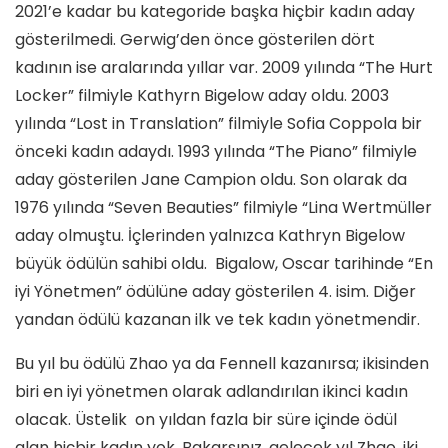
2021’e kadar bu kategoride başka hiçbir kadın aday
gösterilmedi. Gerwig’den önce gösterilen dört
kadının ise aralarında yıllar var. 2009 yılında “The Hurt
Locker” filmiyle Kathyrn Bigelow aday oldu. 2003
yılında “Lost in Translation” filmiyle Sofia Coppola bir
önceki kadın adaydı. 1993 yılında “The Piano” filmiyle
aday gösterilen Jane Campion oldu. Son olarak da
1976 yılında “Seven Beauties” filmiyle “Lina Wertmüller
aday olmuştu. İçlerinden yalnızca Kathryn Bigelow
büyük ödülün sahibi oldu. Bigalow, Oscar tarihinde “En
iyi Yönetmen” ödülüne aday gösterilen 4. isim. Diğer
yandan ödülü kazanan ilk ve tek kadın yönetmendir.
Bu yıl bu ödülü Zhao ya da Fennell kazanırsa; ikisinden
biri en iyi yönetmen olarak adlandırılan ikinci kadın
olacak. Üstelik on yıldan fazla bir süre içinde ödül
alan hiçbir kadın yok. Bakarsınız, gelecek yıl Zhao, iki