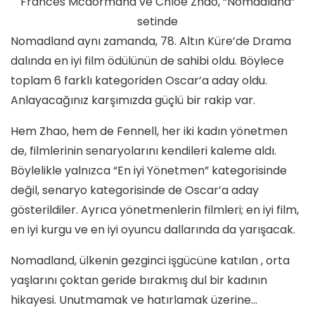
Frances Mcdormand ve Chloé Zhao, “Nomadland”
setinde
Nomadland aynı zamanda, 78. Altın Küre’de Drama
dalında en iyi film ödülünün de sahibi oldu. Böylece
toplam 6 farklı kategoriden Oscar’a aday oldu.
Anlayacağınız karşımızda güçlü bir rakip var.
Hem Zhao, hem de Fennell, her iki kadın yönetmen
de, filmlerinin senaryolarını kendileri kaleme aldı.
Böylelikle yalnızca “En iyi Yönetmen” kategorisinde
değil, senaryo kategorisinde de Oscar’a aday
gösterildiler. Ayrıca yönetmenlerin filmleri; en iyi film,
en iyi kurgu ve en iyi oyuncu dallarında da yarışacak.
Nomadland, ülkenin gezginci işgücüne katılan , orta
yaşlarını çoktan geride bırakmış dul bir kadının
hikayesi. Unutmamak ve hatırlamak üzerine…