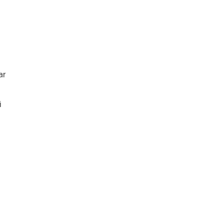
ar
i
8