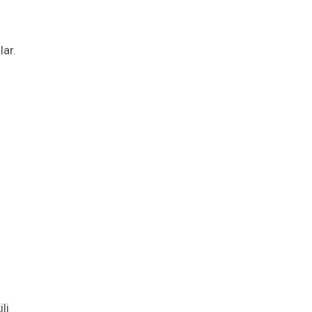
lar.
li