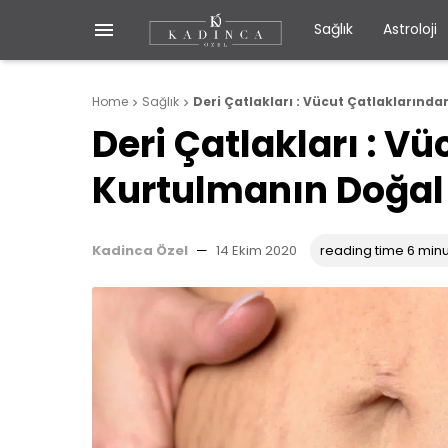

Sağlık
Astroloji
Home
Sağlık
Deri Çatlakları : Vücut Çatlaklarında


Deri Çatlakları : V
Kurtulmanın Doğal 
Kadinca Özel
—
14 Ekim 2020
reading time 6 min