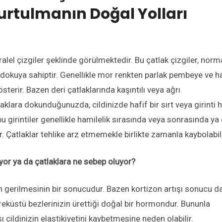
urtulmanın Doğal Yolları
aralel çizgiler şeklinde görülmektedir. Bu çatlak çizgiler, norm
e dokuya sahiptir. Genellikle mor renkten parlak pembeye ve h
österir.
Bazen deri çatlaklarında kaşıntılı veya ağrı
aklara dokunduğunuzda, cildinizde hafif bir sırt veya girinti h
u girintiler genellikle hamilelik sırasında veya sonrasında ya
r. Çatlaklar tehlike arz etmemekle birlikte zamanla kaybolabili
yor ya da çatlaklara ne sebep oluyor?
n gerilmesinin bir sonucudur. Bazen kortizon artışı sonucu d
breküstü bezlerinizin ürettiği doğal bir hormondur. Bununla
 cildinizin elastikiyetini kaybetmesine neden olabilir.