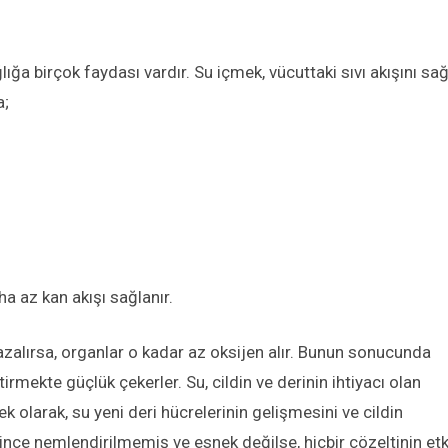
a birçok faydası vardır. Su içmek, vücuttaki sıvı akışını sağ
a;
a az kan akışı sağlanır.
zalırsa, organlar o kadar az oksijen alır. Bunun sonucunda
irmekte güçlük çekerler. Su, cildin ve derinin ihtiyacı olan
 ek olarak, su yeni deri hücrelerinin gelişmesini ve cildin
ince nemlendirilmemiş ve esnek değilse, hiçbir çözeltinin etki