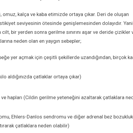
esi, omuz, kalça ve kaba etimizde ortaya çıkar. Deri de oluşan
lastikiyet seviyesinin ötesinde genişlemesinden dolayıdır. Yani
 cilt, bir yerden sonra gerilme sınırını aşar ve deride çizikler 
klarına neden olan en yaygın sebepler;
beğe yer açmak için çeşitli şekillerde uzandığından, birçok k
ilo aldığınızda çatlaklar ortaya çıkar)
 ve hapları (Cildin gerilme yeteneğini azaltarak çatlaklara ne
mu, Ehlers-Danlos sendromu ve diğer adrenal bez bozuklukl
ırarak çatlaklara neden olabilir)