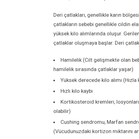
Deri çatlakları, genellikle karın bölg
çatlakların sebebi genellikle cildin e
yüksek kilo alımlarında oluşur. Gerilen
çatlaklar oluşmaya başlar. Deri çatla
Hamilelik (Cilt gelişmekte olan be
hamilelik sırasında çatlaklar yaşar)
Yüksek derecede kilo alımı (Hızla k
Hızlı kilo kaybı
Kortikosteroid kremleri, losyonları
olabilir)
Cushing sendromu, Marfan sendro
(Vücudunuzdaki kortizon miktarını art