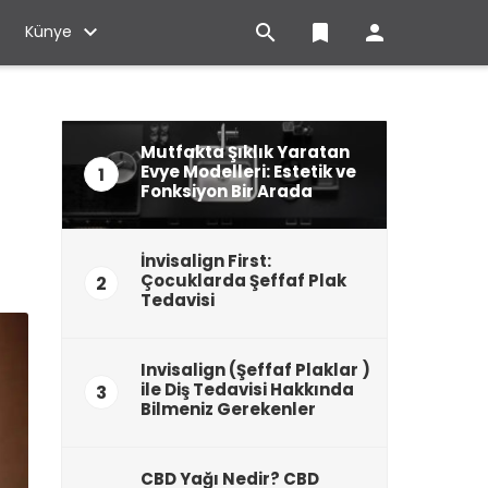

bookmark

Künye
Mutfakta Şıklık Yaratan
Evye Modelleri: Estetik ve
1
Fonksiyon Bir Arada
İnvisalign First:
Çocuklarda Şeffaf Plak
2
Tedavisi
Invisalign (Şeffaf Plaklar )
ile Diş Tedavisi Hakkında
3
Bilmeniz Gerekenler
CBD Yağı Nedir? CBD