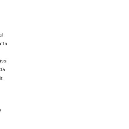
al
atta
issi
 da
r.
a