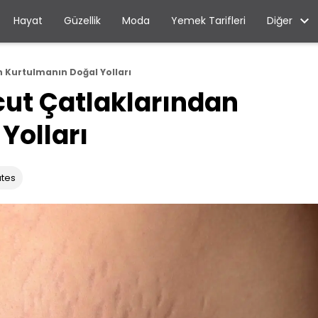
Diğer
Hayat
Güzellik
Moda
Yemek Tarifleri
n Kurtulmanın Doğal Yolları
ücut Çatlaklarından
Yolları
utes