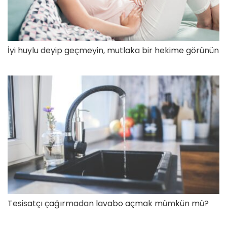
İyi huylu deyip geçmeyin, mutlaka bir hekime görünün
Tesisatçı çağırmadan lavabo açmak mümkün mü?