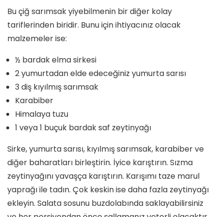
Bu çiğ sarımsak yiyebilmenin bir diğer kolay
tariflerinden biridir. Bunu için ihtiyacınız olacak
malzemeler ise:
½ bardak elma sirkesi
2 yumurtadan elde edeceğiniz yumurta sarısı
3 diş kıyılmış sarımsak
Karabiber
Himalaya tuzu
1 veya 1 buçuk bardak saf zeytinyağı
Sirke, yumurta sarısı, kıyılmış sarımsak, karabiber ve
diğer baharatları birleştirin. İyice karıştırın. Sızma
zeytinyağını yavaşça karıştırın. Karışımı taze marul
yaprağı ile tadın. Çok keskin ise daha fazla zeytinyağı
ekleyin. Salata sosunu buzdolabında saklayabilirsiniz
ve her porsiyondan önce sallamanız yeterli olacaktır.