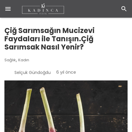
Çiğ Sarımsağın Mucizevi
Faydaları ile Tanışın.Çiğ
Sarımsak Nasıl Yenir?
,
Sağlık
Kadın
6 yıl önce
Selçuk Gündoğdu